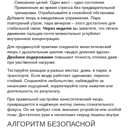
Смешение целей. Один жест – одно состояние.
Применение во время стресса без предварительной
тренировки. Отрабатывайте в спокойной обстановке.
Добавьте якорь в ежедневные упражнения. Пара
повторений утром, пара вечером – этого достаточно для
стабильной связи.
Через неделю
вы заметите, что лёгкое
движение пальцев почти моментально углубляет
внутреннюю концентрацию.
Для продвинутой практики соедините кинестетический
якорь с дыхательным циклом «выдох длиннее вдоха».
Двойное кодирование
повышает точность отклика даже
при умственной нагрузке.
Тестируйте реакцию в разных местах: дома, в парке, в
транспорте. Если везде работает одинаково, перенос
стойкий. Сохраняйте любопытство, наблюдайте за
нюансами ощущений, корректируйте силу нажатия или
длительность по результату.
При правильной настройке кинестетический якорь
превращается в надёжную кнопку смены сознательного
фокуса. Он не требует слов, внешних устройств или особой
позы. Достаточно руки и нескольких секунд тишины внутри.
АЛГОРИТМ БЕЗОПАСНОЙ