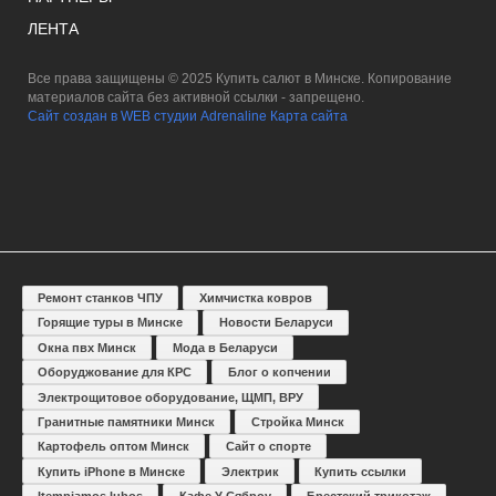
ЛЕНТА
Все права защищены © 2025 Купить салют в Минске. Копирование
материалов сайта без активной ссылки - запрещено.
Сайт создан в WEB студии Adrenaline
Карта сайта
Ремонт станков ЧПУ
Химчистка ковров
Горящие туры в Минске
Новости Беларуси
Окна пвх Минск
Мода в Беларуси
Оборуджование для КРС
Блог о копчении
Электрощитовое оборудование, ЩМП, ВРУ
Гранитные памятники Минск
Стройка Минск
Картофель оптом Минск
Сайт о спорте
Купить iPhone в Минске
Электрик
Купить ссылки