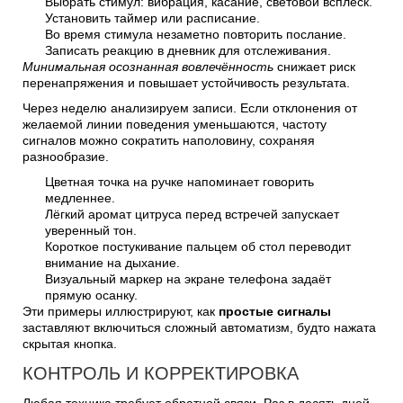
Выбрать стимул: вибрация, касание, световой всплеск.
Установить таймер или расписание.
Во время стимула незаметно повторить послание.
Записать реакцию в дневник для отслеживания.
Минимальная осознанная вовлечённость
снижает риск
перенапряжения и повышает устойчивость результата.
Через неделю анализируем записи. Если отклонения от
желаемой линии поведения уменьшаются, частоту
сигналов можно сократить наполовину, сохраняя
разнообразие.
Цветная точка на ручке напоминает говорить
медленнее.
Лёгкий аромат цитруса перед встречей запускает
уверенный тон.
Короткое постукивание пальцем об стол переводит
внимание на дыхание.
Визуальный маркер на экране телефона задаёт
прямую осанку.
Эти примеры иллюстрируют, как
простые сигналы
заставляют включиться сложный автоматизм, будто нажата
скрытая кнопка.
КОНТРОЛЬ И КОРРЕКТИРОВКА
Любая техника требует обратной связи. Раз в десять дней