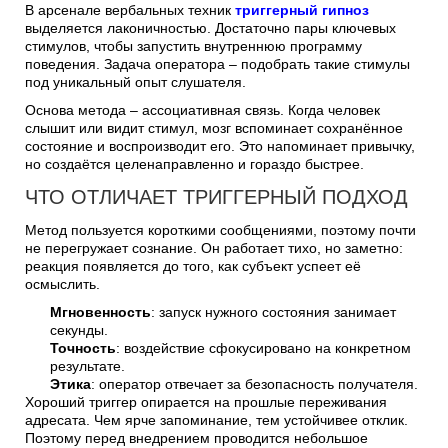
В арсенале вербальных техник
триггерный гипноз
выделяется лаконичностью. Достаточно пары ключевых
стимулов, чтобы запустить внутреннюю программу
поведения. Задача оператора – подобрать такие стимулы
под уникальный опыт слушателя.
Основа метода – ассоциативная связь. Когда человек
слышит или видит стимул, мозг вспоминает сохранённое
состояние и воспроизводит его. Это напоминает привычку,
но создаётся целенаправленно и гораздо быстрее.
ЧТО ОТЛИЧАЕТ ТРИГГЕРНЫЙ ПОДХОД
Метод пользуется короткими сообщениями, поэтому почти
не перегружает сознание. Он работает тихо, но заметно:
реакция появляется до того, как субъект успеет её
осмыслить.
Мгновенность
: запуск нужного состояния занимает
секунды.
Точность
: воздействие сфокусировано на конкретном
результате.
Этика
: оператор отвечает за безопасность получателя.
Хороший триггер опирается на прошлые переживания
адресата. Чем ярче запоминание, тем устойчивее отклик.
Поэтому перед внедрением проводится небольшое