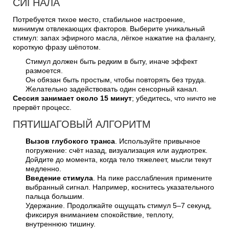
СИГНАЛА
Потребуется тихое место, стабильное настроение,
минимум отвлекающих факторов. Выберите уникальный
стимул: запах эфирного масла, лёгкое нажатие на фалангу,
короткую фразу шёпотом.
Стимул должен быть редким в быту, иначе эффект
размоется.
Он обязан быть простым, чтобы повторять без труда.
Желательно задействовать один сенсорный канал.
Сессия занимает около 15 минут
; убедитесь, что ничто не
прервёт процесс.
ПЯТИШАГОВЫЙ АЛГОРИТМ
Вызов глубокого транса
. Используйте привычное
погружение: счёт назад, визуализация или аудиотрек.
Дойдите до момента, когда тело тяжелеет, мысли текут
медленно.
Введение стимула
. На пике расслабления примените
выбранный сигнал. Например, коснитесь указательного
пальца большим.
Удержание. Продолжайте ощущать стимул 5–7 секунд,
фиксируя вниманием спокойствие, теплоту,
внутреннюю тишину.