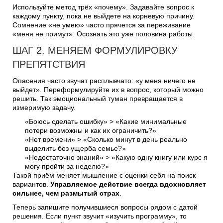
Используйте метод трёх «почему». Задавайте вопрос к
каждому пункту, пока не выйдете на корневую причину.
Сомнение «не умею» часто прячется за переживание
«меня не примут». Осознать это уже половина работы.
ШАГ 2. МЕНЯЕМ ФОРМУЛИРОВКУ
ПРЕПЯТСТВИЯ
Опасения часто звучат расплывчато: «у меня ничего не
выйдет». Переформулируйте их в вопрос, который можно
решить. Так эмоциональный туман превращается в
измеримую задачу.
«Боюсь сделать ошибку» > «Какие минимальные
потери возможны и как их ограничить?»
«Нет времени» > «Сколько минут в день реально
выделить без ущерба семье?»
«Недостаточно знаний» > «Какую одну книгу или курс я
могу пройти за неделю?»
Такой приём меняет мышление с оценки себя на поиск
вариантов.
Управляемое действие всегда вдохновляет
сильнее, чем размытый страх
.
Теперь запишите получившиеся вопросы рядом с датой
решения. Если пункт звучит «изучить программу», то