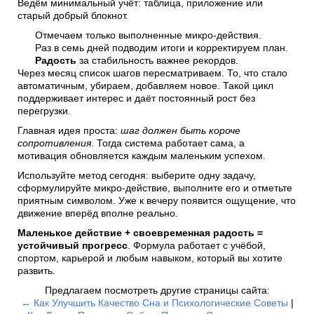
Ведём минимальный учёт: таблица, приложение или
старый добрый блокнот.
Отмечаем только выполненные микро-действия.
Раз в семь дней подводим итоги и корректируем план.
Радость
за стабильность важнее рекордов.
Через месяц список шагов пересматриваем. То, что стало
автоматичным, убираем, добавляем новое. Такой цикл
поддерживает интерес и даёт постоянный рост без
перегрузки.
Главная идея проста:
шаг должен быть короче
сопротивления
. Тогда система работает сама, а
мотивация обновляется каждым маленьким успехом.
Используйте метод сегодня: выберите одну задачу,
сформулируйте микро-действие, выполните его и отметьте
приятным символом. Уже к вечеру появится ощущение, что
движение вперёд вполне реально.
Маленькое действие + своевременная радость =
устойчивый прогресс
. Формула работает с учёбой,
спортом, карьерой и любым навыком, который вы хотите
развить.
Предлагаем посмотреть другие страницы сайта:
← Как Улучшить Качество Сна и Психологические Советы
|