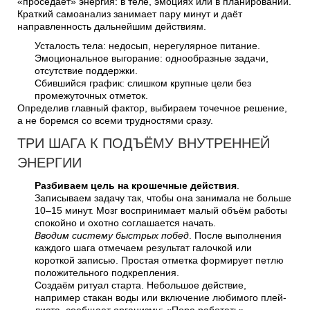
«проседает» энергия: в теле, эмоциях или в планировании.
Краткий самоанализ занимает пару минут и даёт
направленность дальнейшим действиям.
Усталость тела: недосып, нерегулярное питание.
Эмоциональное выгорание: однообразные задачи,
отсутствие поддержки.
Сбившийся график: слишком крупные цели без
промежуточных отметок.
Определив главный фактор, выбираем точечное решение,
а не боремся со всеми трудностями сразу.
ТРИ ШАГА К ПОДЪЁМУ ВНУТРЕННЕЙ
ЭНЕРГИИ
Разбиваем цель на крошечные действия
.
Записываем задачу так, чтобы она занимала не больше
10–15 минут. Мозг воспринимает малый объём работы
спокойно и охотно соглашается начать.
Вводим систему быстрых побед
. После выполнения
каждого шага отмечаем результат галочкой или
короткой записью. Простая отметка формирует петлю
положительного подкрепления.
Создаём ритуал старта. Небольшое действие,
например стакан воды или включение любимого плей-
листа, сообщает организму: «Пора работать».