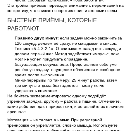
Эта тройка приёмов переводит внимание с переживаний на
конкретику, что снижает сопротивление и экономит силы.
БЫСТРЫЕ ПРИЁМЫ, КОТОРЫЕ
РАБОТАЮТ
Правило двух минут
: если задачу можно закончить за
120 секунд, делаем её сразу, не складывая в список.
Техника «5-4-3-2-1». Отсчитываем назад пять секунд и
делаем первый шаг. Метод задействует импульс, пока
мозг не успел придумать оправдание.
Визуализация результата
. Представляем себе уже
решённую задачу: ощущение облегчения и свободное
время после выполнения.
Мини-перерывы по таймеру: 25 минут работы, затем
три минуты отдыха без гаджетов – мозгу легче
удерживать внимание.
Не бойтесь экспериментировать: одному подойдёт
утренняя зарядка, другому – работа в тишине. Отмечайте,
какие действия дают прирост сил, и оставляйте их в личном
арсенале.
Мотивация – не талант, а навык. При регулярной
тренировке он укрепляется, словно мышца. Используйте
описанные техники, наблюдайте за результатами, вносите