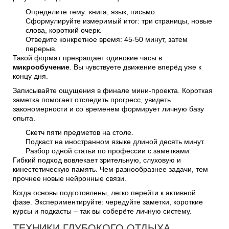
Определите тему: книга, язык, письмо.
Сформулируйте измеримый итог: три страницы, новые
слова, короткий очерк.
Отведите конкретное время: 45-50 минут, затем
перерыв.
Такой формат превращает одинокие часы в
микрообучение
. Вы чувствуете движение вперёд уже к
концу дня.
Записывайте ощущения в финале мини-проекта. Короткая
заметка помогает отследить прогресс, увидеть
закономерности и со временем формирует личную базу
опыта.
Скетч пяти предметов на столе.
Подкаст на иностранном языке длиной десять минут.
Разбор одной статьи по профессии с заметками.
Гибкий подход вовлекает зрительную, слуховую и
кинестетическую память. Чем разнообразнее задачи, тем
прочнее новые нейронные связи.
Когда основы подготовлены, легко перейти к активной
фазе. Экспериментируйте: чередуйте заметки, короткие
курсы и подкасты – так вы соберёте личную систему.
ТЕХНИКИ ГЛУБОКОГО ОТДЫХА