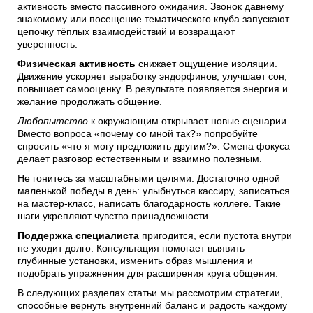
активность вместо пассивного ожидания. Звонок давнему
знакомому или посещение тематического клуба запускают
цепочку тёплых взаимодействий и возвращают
уверенность.
Физическая активность
снижает ощущение изоляции.
Движение ускоряет выработку эндорфинов, улучшает сон,
повышает самооценку. В результате появляется энергия и
желание продолжать общение.
Любопытство
к окружающим открывает новые сценарии.
Вместо вопроса «почему со мной так?» попробуйте
спросить «что я могу предложить другим?». Смена фокуса
делает разговор естественным и взаимно полезным.
Не гонитесь за масштабными целями. Достаточно одной
маленькой победы в день: улыбнуться кассиру, записаться
на мастер-класс, написать благодарность коллеге. Такие
шаги укрепляют чувство принадлежности.
Поддержка специалиста
пригодится, если пустота внутри
не уходит долго. Консультация помогает выявить
глубинные установки, изменить образ мышления и
подобрать упражнения для расширения круга общения.
В следующих разделах статьи мы рассмотрим стратегии,
способные вернуть внутренний баланс и радость каждому