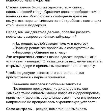
поверхностным и коротким.
С точки зрения биологии одиночество – сигнал,
напоминающий голод. Организм словно сообщает: «Мне
нужна связь». Игнорировать сообщение долго не
получится: нервная система начнёт требовать настоящих
отношений и поддержки.
Перед тем как двигаться дальше, полезно развеять
несколько распространённых заблуждений.
«Настоящих друзей заводят только в детстве»
«Партнёр решит все проблемы с самочувствием»
«Интроверту общение ни к чему»
Эти
стереотипы
лишают шанса сделать первый шаг и
усиливают изоляцию. Отказавшись от них, легче замечать
открытые двери и принимать приглашения на встречу.
Чтобы не допустить затяжного состояния, стоит
присмотреться к первым признакам.
Снижение интереса к любимым занятиям
Постоянное прокручивание диалогов в голове
Замечая такие сигналы, можно вовремя скорректировать
привычки и укрепить социальные связи, пока внутреннее
напряжение не превратилось в хроническую усталость.
Самоконтроль
– ресурс, помогающий выбирать