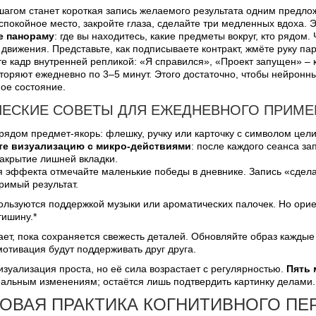
агом станет короткая запись желаемого результата одним предлож
спокойное место, закройте глаза, сделайте три медленных вдоха. 
е панораму
: где вы находитесь, какие предметы вокруг, кто рядом
 движения. Представьте, как подписываете контракт, жмёте руку па
е кадр внутренней репликой: «Я справился», «Проект запущен» – к
торяют ежедневно по 3–5 минут. Этого достаточно, чтобы нейронн
ое состояние.
ЧЕСКИЕ СОВЕТЫ ДЛЯ ЕЖЕДНЕВНОГО ПРИМ
рядом предмет-якорь: флешку, ручку или карточку с символом цели
те визуализацию с микро-действиями
: после каждого сеанса за
закрытие лишней вкладки.
я эффекта отмечайте маленькие победы в дневнике. Запись «сдел
римый результат.
льзуются поддержкой музыки или ароматических палочек. Но ориен
тишину.*
ет, пока сохраняется свежесть деталей. Обновляйте образ каждые
отивация будут поддерживать друг друга.
зуализация проста, но её сила возрастает с регулярностью.
Пять 
еальным изменениям; остаётся лишь подтвердить картинку делами.
ОВАЯ ПРАКТИКА КОГНИТИВНОГО ПЕ