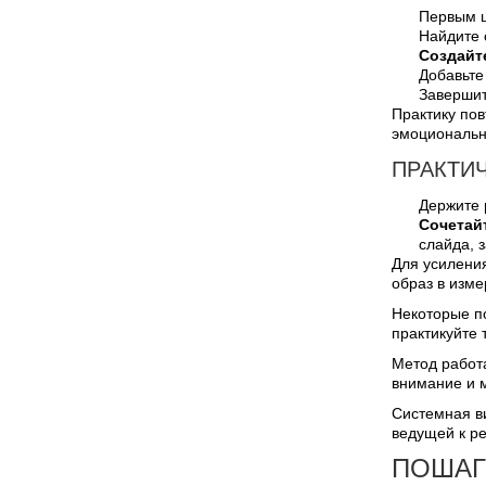
Первым ш
Найдите 
Создайт
Добавьте
Завершит
Практику пов
эмоциональн
ПРАКТИ
Держите 
Сочетай
слайда, 
Для усилени
образ в изме
Некоторые по
практикуйте 
Метод работа
внимание и м
Системная ви
ведущей к р
ПОШАГ