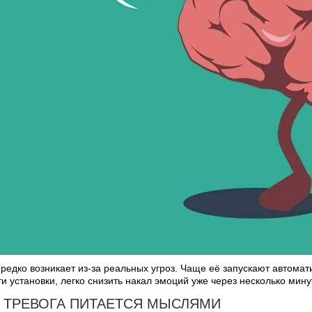
редко возникает из-за реальных угроз. Чаще её запускают автомати
и установки, легко снизить накал эмоций уже через несколько мину
 ТРЕВОГА ПИТАЕТСЯ МЫСЛЯМИ