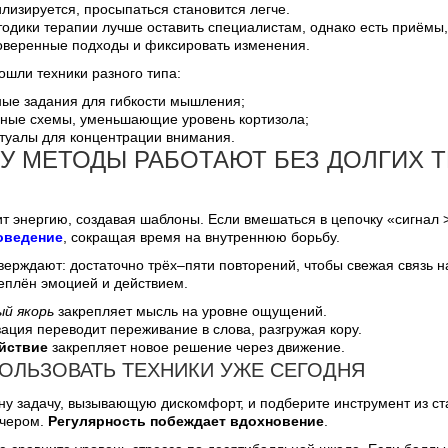
илизируется, просыпаться становится легче.
дики терапии лучше оставить специалистам, однако есть приёмы, 
оверенные подходы и фиксировать изменения.
ошли техники разного типа:
ные задания для гибкости мышления;
ные схемы, уменьшающие уровень кортизола;
туалы для концентрации внимания.
У МЕТОДЫ РАБОТАЮТ БЕЗ ДОЛГИХ 
т энергию, создавая шаблоны. Если вмешаться в цепочку «сигнал
оведение
, сокращая время на внутреннюю борьбу.
ерждают: достаточно трёх–пяти повторений, чтобы свежая связь н
еплён эмоцией и действием.
й якорь
закрепляет мысль на уровне ощущений.
ация переводит переживание в слова, разгружая кору.
йствие
закрепляет новое решение через движение.
ПОЛЬЗОВАТЬ ТЕХНИКИ УЖЕ СЕГОДНЯ
у задачу, вызывающую дискомфорт, и подберите инструмент из ста
ечером.
Регулярность побеждает вдохновение
.