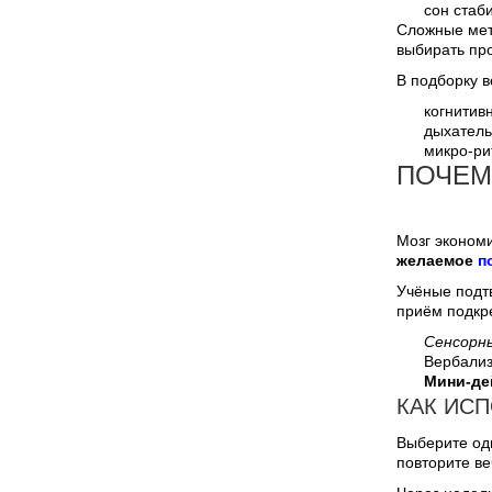
сон стаб
Сложные мето
выбирать пр
В подборку в
когнитив
дыхатель
микро-ри
ПОЧЕМ
Мозг экономи
желаемое
п
Учёные подтв
приём подкр
Сенсорны
Вербализ
Мини-де
КАК ИС
Выберите одн
повторите в