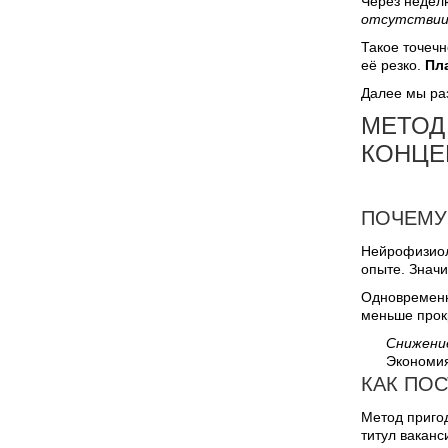
Через неделю
отсутствии
Такое точечн
её резко.
Пл
Далее мы раз
МЕТОД
КОНЦЕ
ПОЧЕМУ
Нейрофизиоло
опыте. Значи
Одновременно
меньше прок
Снижени
Экономия
КАК ПО
Метод пригод
титул ваканс