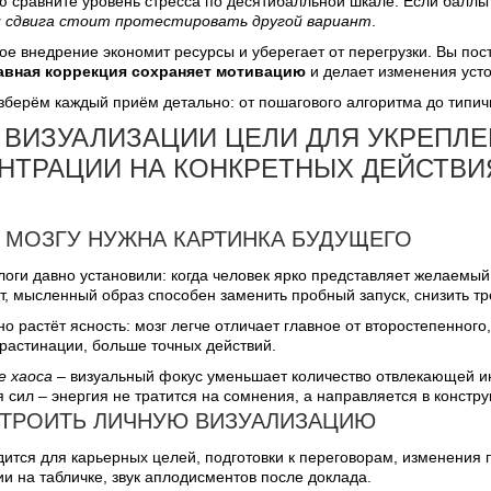
 сравните уровень стресса по десятибалльной шкале. Если баллы 
 сдвига стоит протестировать другой вариант
.
ое внедрение экономит ресурсы и уберегает от перегрузки. Вы по
авная коррекция сохраняет мотивацию
и делает изменения уст
берём каждый приём детально: от пошагового алгоритма до типичн
 ВИЗУАЛИЗАЦИИ ЦЕЛИ ДЛЯ УКРЕПЛЕ
НТРАЦИИ НА КОНКРЕТНЫХ ДЕЙСТВИ
 МОЗГУ НУЖНА КАРТИНКА БУДУЩЕГО
ги давно установили: когда человек ярко представляет желаемый р
т, мысленный образ способен заменить пробный запуск, снизить тре
 растёт ясность: мозг легче отличает главное от второстепенного,
растинации, больше точных действий.
е хаоса
– визуальный фокус уменьшает количество отвлекающей 
 сил – энергия не тратится на сомнения, а направляется в констру
СТРОИТЬ ЛИЧНУЮ ВИЗУАЛИЗАЦИЮ
ится для карьерных целей, подготовки к переговорам, изменения 
ии на табличке, звук аплодисментов после доклада.