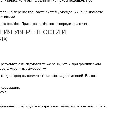
снизились хотя бы на один пункт, приём подошёл.
При
степенно перенастраиваете систему убеждений, а не ломаете
ойчивыми.
ых ошибок. Приготовьте блокнот, впереди практика.
НИЯ УВЕРЕННОСТИ И
ЯХ
езультат, активируются те же зоны, что и при фактическом
вогу, укрепить самооценку.
 когда перед «глазами» чёткая сцена достижений. В итоге
информации.
ктив.
привычек. Оперируйте конкретикой: запах кофе в новом офисе,