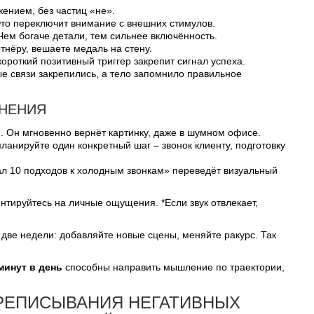
ением, без частиц «не».
Это переключит внимание с внешних стимулов.
. Чем богаче детали, тем сильнее включённость.
ртнёру, вешаете медаль на стену.
ороткий позитивный триггер закрепит сигнал успеха.
ые связи закрепились, а тело запомнило правильное
ЕНЕНИЯ
. Он мгновенно вернёт картинку, даже в шумном офисе.
планируйте один конкретный шаг – звонок клиенту, подготовку
ал 10 подходов к холодным звонкам» переведёт визуальный
тируйтесь на личные ощущения. *Если звук отвлекает,
 две недели: добавляйте новые сцены, меняйте ракурс. Так
минут в день
способны направить мышление по траектории,
РЕПИСЫВАНИЯ НЕГАТИВНЫХ