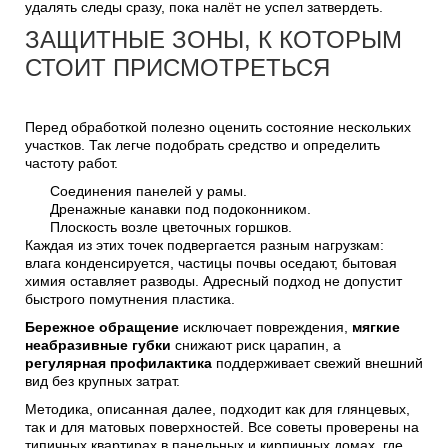
удалять следы сразу, пока налёт не успел затвердеть.
ЗАЩИТНЫЕ ЗОНЫ, К КОТОРЫМ
СТОИТ ПРИСМОТРЕТЬСЯ
Перед обработкой полезно оценить состояние нескольких
участков. Так легче подобрать средство и определить
частоту работ.
Соединения панелей у рамы.
Дренажные канавки под подоконником.
Плоскость возле цветочных горшков.
Каждая из этих точек подвергается разным нагрузкам:
влага конденсируется, частицы почвы оседают, бытовая
химия оставляет разводы. Адресный подход не допустит
быстрого помутнения пластика.
Бережное обращение
исключает повреждения,
мягкие
неабразивные губки
снижают риск царапин, а
регулярная профилактика
поддерживает свежий внешний
вид без крупных затрат.
Методика, описанная далее, подходит как для глянцевых,
так и для матовых поверхностей. Все советы проверены на
типичных квартирах в панельных и кирпичных домах, где