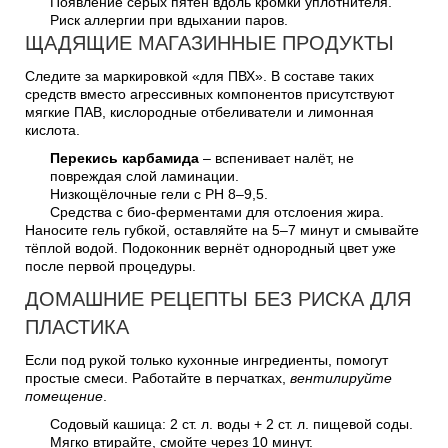
Появление серых пятен вдоль кромки уплотнителя.
Риск аллергии при вдыхании паров.
ЩАДЯЩИЕ МАГАЗИННЫЕ ПРОДУКТЫ
Следите за маркировкой «для ПВХ». В составе таких
средств вместо агрессивных компонентов присутствуют
мягкие ПАВ, кислородные отбеливатели и лимонная
кислота.
Перекись карбамида
– вспенивает налёт, не
повреждая слой ламинации.
Низкощёлочные гели с РН 8–9,5.
Средства с био-ферментами для отслоения жира.
Наносите гель губкой, оставляйте на 5–7 минут и смывайте
тёплой водой. Подоконник вернёт однородный цвет уже
после первой процедуры.
ДОМАШНИЕ РЕЦЕПТЫ БЕЗ РИСКА ДЛЯ
ПЛАСТИКА
Если под рукой только кухонные ингредиенты, помогут
простые смеси. Работайте в перчатках,
вентилируйте
помещение
.
Содовый кашица: 2 ст. л. воды + 2 ст. л. пищевой соды.
Мягко втирайте, смойте через 10 минут.