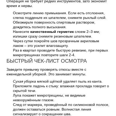
Операция не требует редких инструментов, зато экономит
время и нервы.
Осмотрите линию примыкания. Если есть отслоения,
слегка подденьте их шпателем, снимите рыхлый слой.
Обезжирьте поверхность спиртовым раствором,
дождитесь полного высыхания.
Нанесите
качественный герметик
слоем 2–3 мм;
излишки сразу снимите резиновым шпателем.
Через сутки покройте шов прозрачным акриловым
лаком – это усилит влагозащиту.
Раз в квартал проводите быструю ревизию, при первых
микротрещинах повторите шаги 2-4.
БЫСТРЫЙ ЧЕК-ЛИСТ ОСМОТРА
Заведите привычку проверять откосы вместе с
еженедельной уборкой. Это занимает минуты.
Сухая уборка
мягкой щёткой удаляет пыль из канта.
Приложите ладонь к стыку: влажная прохлада говорит о
скрытой течи.
Лупа покажет микротрещины, не видимые
невооружённым глазом.
След от маркера, проведённый по силиконовой полосе,
должен оставаться ровным. Волнистая линия
сигнализирует о сокращении шва.