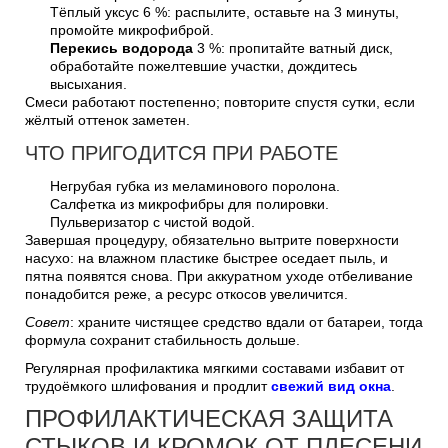
Тёплый уксус 6 %: распылите, оставьте на 3 минуты,
промойте микрофиброй.
Перекись водорода
3 %: пропитайте ватный диск,
обработайте пожелтевшие участки, дождитесь
высыхания.
Смеси работают постепенно; повторите спустя сутки, если
жёлтый оттенок заметен.
ЧТО ПРИГОДИТСЯ ПРИ РАБОТЕ
Негрубая губка из меламинового поролона.
Салфетка из микрофибры для полировки.
Пульверизатор с чистой водой.
Завершая процедуру, обязательно вытрите поверхности
насухо: на влажном пластике быстрее оседает пыль, и
пятна появятся снова. При аккуратном уходе отбеливание
понадобится реже, а ресурс откосов увеличится.
Совет
: храните чистящее средство вдали от батареи, тогда
формула сохранит стабильность дольше.
Регулярная профилактика мягкими составами избавит от
трудоёмкого шлифования и продлит
свежий вид окна
.
ПРОФИЛАКТИЧЕСКАЯ ЗАЩИТА
СТЫКОВ И КРОМОК ОТ ПЛЕСЕНИ