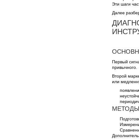
Эти шаги час
Далее разбе
ДИАГН
ИНСТР
ОСНОВН
Первый сигн
привычного.
Второй марк
или медленн
появлени
неустойч
периодич
МЕТОДЫ
Подготов
Измерени
Сравнени
Дополнитель