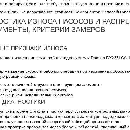
то игнорируют, хотя они требуют лишь аккуратности и простых инс
рём типичные повреждения, стоимость компонентов и способы уве
ОСТИКА ИЗНОСА НАСОСОВ И РАСПРЕ
УМЕНТЫ, КРИТЕРИИ ЗАМЕРОВ
ЫЕ ПРИЗНАКИ ИЗНОСА
ал даёт изменение звука работы гидросистемы Doosan DX225LCA. Ш
ер – падение скорости рабочих операций при неизменных оборотах
ую реакцию ковша.
е металлической стружки в фильтрующем элементе;
ивое давление на разных режимах;
еские рывки исполнительных органов.
 ДИАГНОСТИКИ
ка: слив горячего масла в чистую тару, установка контрольных ман
е давления на «холодном» и «разогретом» контуре под одинаковой
е полученных значений с сервисной таблицей производителя.
ная проверка проводится через
дренажный расход
. Увеличенный о