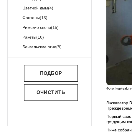
Цветной дым
(4)
Фонтаны
(13)
Римские свечи
(15)
Ракеты
(10)
Бенгальские огни
(8)
ПОДБОР
Фото: kupi-salu
ОЧИСТИТЬ
Экскаватор
D
Преждевреме
Первый свист
грядущим ка
Ниже собран