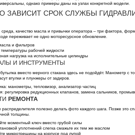
иверсальны, однако примеры даны на узлах конкретной модели.
ГО ЗАВИСИТ СРОК СЛУЖБЫ ГИДРАВЛ
среда, качество масла и привычки оператора – три фактора, фор
ходе переживает не одно моторесурсное обновление.
масла и фильтров
 температуры рабочей жидкости
ная нагрузка на исполнительные цилиндры
АЛЫ И ИНСТРУМЕНТЫ
бутылка вместо мерного стакана здесь не подойдёт. Манометр с т
сут втулки и плунжеры от задиров.
ика: манометры, тепловизор, анализатор частиц
я: регулировка редукционных клапанов, замена сальников, промыв
ТИ
РЕМОНТА
 распределителя полезно делать фото каждого шага. Позже это сп
чной толщины.
йте моментный ключ вместо грубой силы
тановкой уплотнений слегка смажьте их тем же маслом
те микротрещины на корпусе под лупой