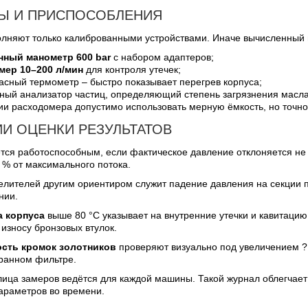
Ы И ПРИСПОСОБЛЕНИЯ
лняют только калиброванными устройствами. Иначе вычисленный 
нный манометр 600 bar
с набором адаптеров;
мер 10–200 л/мин
для контроля утечек;
сный термометр – быстро показывает перегрев корпуса;
ный анализатор частиц, определяющий степень загрязнения масла
ии расходомера допустимо использовать мерную ёмкость, но точно
ИИ ОЦЕНКИ РЕЗУЛЬТАТОВ
тся работоспособным, если фактическое давление отклоняется не
 % от максимального потока.
елителей другим ориентиром служит падение давления на секции п
нии.
а корпуса
выше 80 °C указывает на внутренние утечки и кавитацию
износу бронзовых втулок.
сть кромок золотников
проверяют визуально под увеличением ?
ранном фильтре.
лица замеров ведётся для каждой машины. Такой журнал облегчает
араметров во времени.