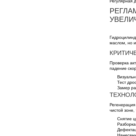
Регулярная 
РЕГЛА
УВЕЛИ
Гидроцилинд
маслом, но 
КРИТИЧ
Проверка акт
падение ско
Визуальн
Тест дро
Замер ра
ТЕХНОЛ
Регенерация
чистой зоне
Снятие ц
Разборка
Дефектац
Нанесени