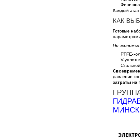
Финишная
Каждый этап 
КАК ВЫ
Готовые набо
параметрами:
Не экономьт
PTFE-кол
V-уплотн
Стальной
Своевремен
давление ко
затраты на 
ГРУПП
ГИДРА
МИНСК