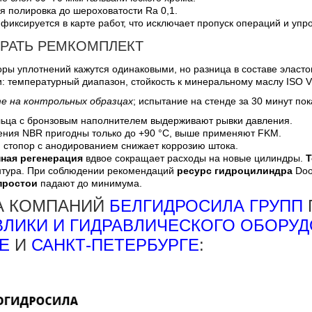
 полировка до шероховатости Ra 0,1.
фиксируется в карте работ, что исключает пропуск операций и уп
БРАТЬ РЕМКОМПЛЕКТ
ры уплотнений кажутся одинаковыми, но разница в составе эласт
 температурный диапазон, стойкость к минеральному маслу ISO VG
е на контрольных образцах
; испытание на стенде за 30 минут пок
ьца с бронзовым наполнителем выдерживают рывки давления.
ения NBR пригодны только до +90 °C, выше применяют FKM.
 стопор с анодированием снижает коррозию штока.
ная регенерация
вдвое сокращает расходы на новые цилиндры.
Т
нтура. При соблюдении рекомендаций
ресурс гидроцилиндра
Doo
простои
падают до минимума.
А КОМПАНИЙ
БЕЛГИДРОСИЛА ГРУПП
ВЛИКИ И ГИДРАВЛИЧЕСКОГО ОБОРУ
Е
И
САНКТ-ПЕТЕРБУРГЕ
: