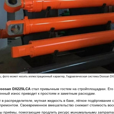
t.ru, фото может носить иллюстрационный характер, Гидравлическая система Doosan D
oosan DX225LCA
стал привычным гостем на стройплощадках. Ег
нный износ приводит к простоям и заметным расходам.
 в распределителе, мутная жидкость в баке, лёгкое подёргивание
премонтом. Своевременное вмешательство снижает стоимость восс
ы приёмы, помогающие продлить ресурс
минимальными затрата