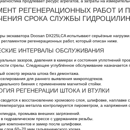
диагностика продлевает ресурс агрегатов, а затраты на измерите
МЕНТ РЕГЕНЕРАЦИОННЫХ РАБОТ И 
ЧЕНИЯ СРОКА СЛУЖБЫ ГИДРОЦИЛИ
ры экскаватора Doosan DX225LCA испытывают серьёзные нагрузки.
и регламентом регенерационных работ, который описан ниже.
ЕСКИЕ ИНТЕРВАЛЫ ОБСЛУЖИВАНИЯ
уальных зазоров, давления в камерах и состояния уплотнений пр
рости стрелы. Следующее углублённое обслуживание назначается 
ый осмотр зеркала штока без демонтажа.
сселирования для раннего выявления микроподтеков.
диального биения с применением магнитной стойки.
ОГИЯ РЕГЕНЕРАЦИИ ШТОКА И ВТУЛКИ
 сводится к восстановлению хромового слоя, шлифовке, наплавке
, температура металла контролируется пирометром, а напряжения
илиндра, промывка внешних загрязнений.
 в гидравлическом прессе с удержанием резьбы.
ия компонентов и замер после шлифовки.
е слоя 60–70 мкм гальванического хрома.