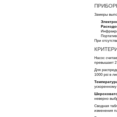
ПРИБОР
Замеры выпо
Электро
Расходо
Инфракра
Портатив
При отсутств
КРИТЕР
Насос считае
превышает 2
Для распред
1000 psi в ли
Температур
ускоренному 
Шероховато
неверно выб
Сводная таб
изменения п