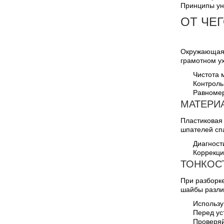
Принципы ун
ОТ ЧЕ
Окружающая 
грамотном у
Чистота 
Контроль
Равномер
МАТЕРИ
Пластиковая 
шпателей спа
Диагност
Коррекци
ТОНКОС
При разборке
шайбы разли
Использу
Перед ус
Проверяй