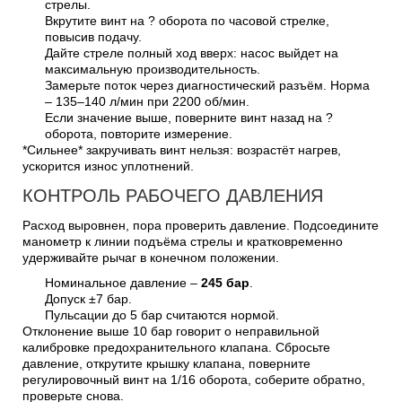
стрелы.
Вкрутите винт на ? оборота по часовой стрелке,
повысив подачу.
Дайте стреле полный ход вверх: насос выйдет на
максимальную производительность.
Замерьте поток через диагностический разъём. Норма
– 135–140 л/мин при 2200 об/мин.
Если значение выше, поверните винт назад на ?
оборота, повторите измерение.
*Сильнее* закручивать винт нельзя: возрастёт нагрев,
ускорится износ уплотнений.
КОНТРОЛЬ РАБОЧЕГО ДАВЛЕНИЯ
Расход выровнен, пора проверить давление. Подсоедините
манометр к линии подъёма стрелы и кратковременно
удерживайте рычаг в конечном положении.
Номинальное давление –
245 бар
.
Допуск ±7 бар.
Пульсации до 5 бар считаются нормой.
Отклонение выше 10 бар говорит о неправильной
калибровке предохранительного клапана. Сбросьте
давление, открутите крышку клапана, поверните
регулировочный винт на 1/16 оборота, соберите обратно,
проверьте снова.