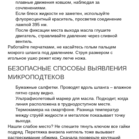
плавные движения ковшом, наблюдая за
сочленениями.
Если блеск жидкости не заметен, используйте
флуоресцентный краситель, просветив соединение
лампой 395 нм.
После фиксации места выхода масла глушите
двигатель, стравливайте давление через сливной
вентиль.
Работайте перчатками, не касайтесь голым пальцем
мокрого шланга под давлением. Струя размером с
игольное ушко режет кожу легче ножа.
БЕЗОПАСНЫЕ СПОСОБЫ ВЫЯВЛЕНИЯ
МИКРОПОДТЕКОВ
Бумажные салфетки. Проводят вдоль шланга – влажное
пятно сразу видно.
Ультрафиолетовый маркер для масла. Подходит, когда
линия расположена в труднодоступном месте.
Термокамера на смартфоне. Разница температур
между струёй жидкости и металлом показывает точку
выхода.
Нашли слабое место? Не спешите тянуть ключом все гайки
подряд. Перетяжка внизила ниппель тоже вызывает
растрескивание обжима. Сначала проверьте крутящий