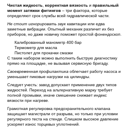
Чистая жидкость
,
корректная вязкость
и
правильный
момент затяжки фитингов
– три фактора, которые
определяют срок службы всей гидравлической части.
Не стоит игнорировать звук
кавитации или едва
заметные вибрации. Опытный механик различит их без
приборов, но даже новичку поможет простой фонендоскоп.
Калиброванный манометр 400 бар
Термометр для масла
Пистолет для прокачки смазки
С таким набором можно выполнить быструю диагностику
прямо на площадке, не вызывая сервисную бригаду.
Своевременная профилактика
облегчает работу насоса и
уменьшает пиковые нагрузки на цилиндры.
Следует учесть: завод допускает применение двух типов
жидкостей. Переход на альтернативную марку требует
полной промывки, иначе смешение снижает индекс
вязкости при нагреве.
Грамотная регулировка предохранительного клапана
защищает магистрали от разрыва, но только при условии
регулярного теста на стенде. Слишком высокое давление
ускоряет износ торцевых уплотнений.