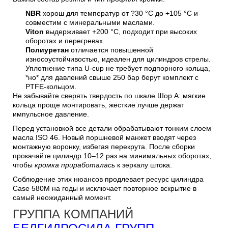
NBR
хорош для температур от ?30 °C до +105 °C и
совместим с минеральными маслами.
Viton
выдерживает +200 °C, подходит при высоких
оборотах и перегревах.
Полиуретан
отличается повышенной
износоустойчивостью, идеален для цилиндров стрелы.
Уплотнение типа U-cup не требует подпорного кольца,
*но* для давлений свыше 250 бар берут комплект с
PTFE-кольцом.
Не забывайте сверять твердость по шкале Шор A: мягкие
кольца проще монтировать, жесткие лучше держат
импульсное давление.
Перед установкой все детали обрабатывают тонким слоем
масла ISO 46. Новый поршневой манжет вводят через
монтажную воронку, избегая перекрута. После сборки
прокачайте цилиндр 10–12 раз на минимальных оборотах,
чтобы
кромка приработалась
к зеркалу штока.
Соблюдение этих нюансов продлевает ресурс цилиндра
Case 580M на годы и исключает повторное вскрытие в
самый неожиданный момент.
ГРУППА КОМПАНИЙ