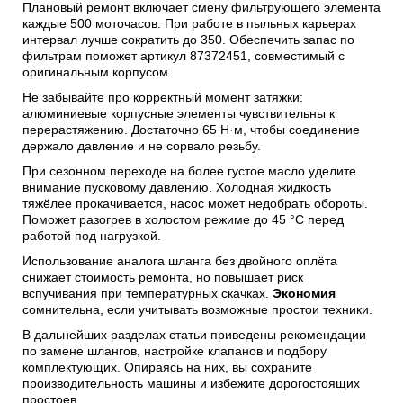
Плановый ремонт включает смену фильтрующего элемента
каждые 500 моточасов. При работе в пыльных карьерах
интервал лучше сократить до 350. Обеспечить запас по
фильтрам поможет артикул 87372451, совместимый с
оригинальным корпусом.
Не забывайте про корректный момент затяжки:
алюминиевые корпусные элементы чувствительны к
перерастяжению. Достаточно 65 Н·м, чтобы соединение
держало давление и не сорвало резьбу.
При сезонном переходе на более густое масло уделите
внимание пусковому давлению. Холодная жидкость
тяжёлее прокачивается, насос может недобрать обороты.
Поможет разогрев в холостом режиме до 45 °C перед
работой под нагрузкой.
Использование аналога шланга без двойного оплёта
снижает стоимость ремонта, но повышает риск
вспучивания при температурных скачках.
Экономия
сомнительна, если учитывать возможные простои техники.
В дальнейших разделах статьи приведены рекомендации
по замене шлангов, настройке клапанов и подбору
комплектующих. Опираясь на них, вы сохраните
производительность машины и избежите дорогостоящих
простоев.