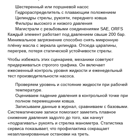
Шестеренный или поршневой насос
Гидрораспределитель с плавающим положением
Цилиндры стрелы, рукояти, переднего ковша
Фильтры высокого и низкого давления
Магистрали с резьбовыми соединениями SAE, ORFS
Каждый элемент работает под давлением свыше 200 бар.
Минимальное загрязнение способно снять микронную
плёнку масла с зеркала цилиндра. Отсюда царапины,
перегрев, потеря статической устойчивости стрелы.
Чтобы избежать этих сценариев, механики советуют
придерживаться строгого графика. Он включает
ежесменный контроль уровня жидкости и еженедельный
тест производительности насоса.
Проверяем уровень и состояние жидкости при рабочей
температуре.
Оцениваем падение давления в контрольной точке при
полном перемещении ковша.
Записываем данные в журнал, сравниваем с базовыми.
Систематические записи помогают заметить плавное
снижение давления задолго до того, как начнут
«подрагивать» рукоять и стрелка манометра. Статистика
сервиса показывает, что профилактика сокращает
незапланированные остановки на треть.