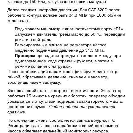
ключом до 150 Н·м, как указано в сервис-мануале.
Далее следует настройка давления. Для CAT 320D порог
рабочего контура должен быть 34,3 МПа при 1800 об/мин
коленвала.
Подключаем манометр к диагностическому порту «P1».
Запускаем двигатель, греем масло до 50 °C, переводим
рычаги в нейтраль.
Регулировочным винтом на регуляторе насоса
медленно поднимаем давление до 34,3 МПа.
Проверка
проводится трижды: на холостом ходу, при
одновременном ходе стрелы и рукояти, а затем в
режиме копания с нагрузкой.
После стабилизации параметров фиксируем винт контр-
гайкой, сбрасываем давление, снимаем манометр,
восстанавливаем заглушку.
Завершающий этап – контроль герметичности. Экскаватор
работает 15 минут на средних оборотах; оператор обходом
убеждается в отсутствии подтёков, запаха горелого масла,
посторонних шумов.
Любое подозрение устраняется
сразу же
.
По окончании смены составляется запись в журнал ТО.
Регистрация даты, часов наработки и серийного номера
насоса облегчает дальнейший мониторинг ресурса.