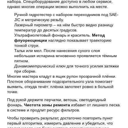
набора. Спецоборудование доступно в любом сервисе,
однако многие операции можно выполнить на месте.
Ручной гидротестер с набором переходников под SAE-
JIC и метрическую резьбу.
Лазерный пирометр – на нём быстро видно разницу
температур до десятых градусов.
Ультрафиолетовый фонарь и краситель.
Метод
флуоресценции
наглядно показывает траекторию
тонкой струи.
Тальк или мел. После нанесения сухого слоя
небольшая испарина мгновенно проявляется тёмным
пятном.
Динамометрический ключ
для точного усилия затяжки
при сборке.
Многие мастера кладут в ящик рулон прозрачной плёнки.
Плотное оборачивание подозрительного узла помогает
выявить, откуда течёт: плёнка запотеет ровно в больной
точке.
Под рукой держите перчатки, ветошь, светодиодный
фонарь.
Чистота зоны ремонта
избавит от лишнего песка
в системе и продлит ресурс фильтров.
Чтобы проверить результат, достаточно повторить пункт
первый алгоритма, измерить давление и убедиться, что