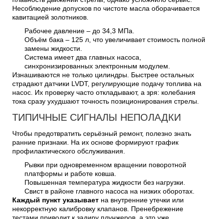
Несоблюдение допусков по чистоте масла оборачивается
кавитацией золотников.
Рабочее давление – до 34,3 МПа.
Объём бака – 125 л, что увеличивает стоимость полной
замены жидкости.
Система имеет два главных насоса,
синхронизированных электронным модулем.
Изнашиваются не только цилиндры. Быстрее остальных
страдают датчики LVDT, регулирующие подачу топлива на
насос. Их проверку часто откладывают, а зря: колебания
тока сразу ухудшают точность позиционирования стрелы.
ТИПИЧНЫЕ СИГНАЛЫ НЕПОЛАДКИ
Чтобы предотвратить серьёзный ремонт, полезно знать
ранние признаки. На их основе формируют график
профилактического обслуживания.
Рывки при одновременном вращении поворотной
платформы и работе ковша.
Повышенная температура жидкости без нагрузки.
Свист в районе главного насоса на низких оборотах.
Каждый пункт указывает
на внутренние утечки или
некорректную калибровку клапанов. Пренебрежение
тестами приводит к задиру плунжеров, а это уже