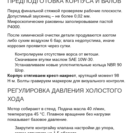
ПРЕДПОДГОТОВКА КОРПУСА И ВАЛОВ
Перед финальной стяжкой проверяем рабочие плоскости.
Допустимый заусенец – не более 0,02 мм.
Микроскопические раковины заполировываем пастой
Р4000.
После химической очистки детали продуваются азотом
либо сухим воздухом 6 бар; влага недопустима, иначе
коррозия проявится через сутки.
Контролируем отсутствие ворса от ветоши.
Смачиваем втулки маслом SAE 10W-30.
Устанавливаем новые уплотнительные кольца NBR 90
Шор.
Корпус стягиваем крест-накрест
, крутящий момент 98
Н·м. Болты гравируем маркером для визуального контроля.
РЕГУЛИРОВКА ДАВЛЕНИЯ ХОЛОСТОГО
ХОДА
Мотор собирают в стенд. Подача масла 40 л/мин,
температура 45 °C. Плавное вращение без нагрузки
показывает базовое давление.
Закрутите контргайку клапана настройки до упора,
затем отпустите на 1,5 оборота.