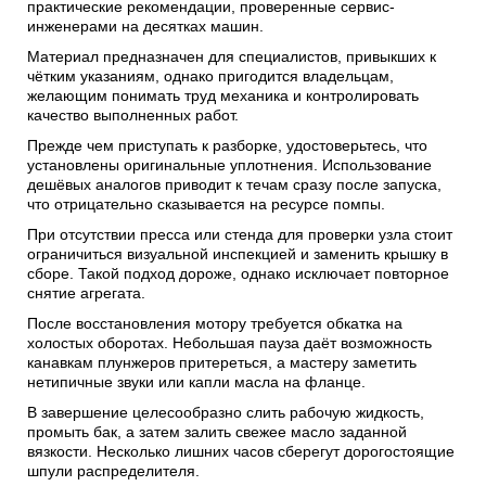
практические рекомендации, проверенные сервис-
инженерами на десятках машин.
Материал предназначен для специалистов, привыкших к
чётким указаниям, однако пригодится владельцам,
желающим понимать труд механика и контролировать
качество выполненных работ.
Прежде чем приступать к разборке, удостоверьтесь, что
установлены оригинальные уплотнения. Использование
дешёвых аналогов приводит к течам сразу после запуска,
что отрицательно сказывается на ресурсе помпы.
При отсутствии пресса или стенда для проверки узла стоит
ограничиться визуальной инспекцией и заменить крышку в
сборе. Такой подход дороже, однако исключает повторное
снятие агрегата.
После восстановления мотору требуется обкатка на
холостых оборотах. Небольшая пауза даёт возможность
канавкам плунжеров притереться, а мастеру заметить
нетипичные звуки или капли масла на фланце.
В завершение целесообразно слить рабочую жидкость,
промыть бак, а затем залить свежее масло заданной
вязкости. Несколько лишних часов сберегут дорогостоящие
шпули распределителя.