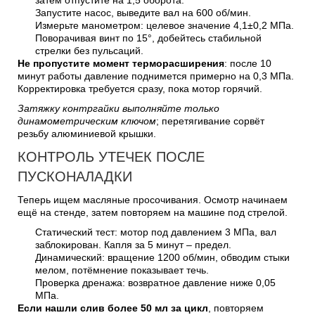
Запустите насос, выведите вал на 600 об/мин.
Измерьте манометром: целевое значение 4,1±0,2 МПа.
Поворачивая винт по 15°, добейтесь стабильной
стрелки без пульсаций.
Не пропустите момент терморасширения
: после 10
минут работы давление поднимется примерно на 0,3 МПа.
Корректировка требуется сразу, пока мотор горячий.
Затяжку контргайки выполняйте только
динамометрическим ключом
; перетягивание сорвёт
резьбу алюминиевой крышки.
КОНТРОЛЬ УТЕЧЕК ПОСЛЕ
ПУСКОНАЛАДКИ
Теперь ищем масляные просочивания. Осмотр начинаем
ещё на стенде, затем повторяем на машине под стрелой.
Статический тест: мотор под давлением 3 МПа, вал
заблокирован. Капля за 5 минут – предел.
Динамический: вращение 1200 об/мин, обводим стыки
мелом, потёмнение показывает течь.
Проверка дренажа: возвратное давление ниже 0,05
МПа.
Если нашли слив более 50 мл за цикл
, повторяем