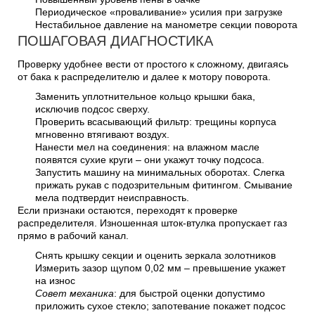
Периодическое «проваливание» усилия при загрузке
Нестабильное давление на манометре секции поворота
ПОШАГОВАЯ ДИАГНОСТИКА
Проверку удобнее вести от простого к сложному, двигаясь
от бака к распределителю и далее к мотору поворота.
Заменить уплотнительное кольцо крышки бака,
исключив подсос сверху.
Проверить всасывающий фильтр: трещины корпуса
мгновенно втягивают воздух.
Нанести мел на соединения: на влажном масле
появятся сухие круги – они укажут точку подсоса.
Запустить машину на минимальных оборотах. Слегка
прижать рукав с подозрительным фитингом. Смывание
мела подтвердит неисправность.
Если признаки остаются, переходят к проверке
распределителя. Изношенная шток-втулка пропускает газ
прямо в рабочий канал.
Снять крышку секции и оценить зеркала золотников
Измерить зазор щупом 0,02 мм – превышение укажет
на износ
Совет механика
: для быстрой оценки допустимо
приложить сухое стекло; запотевание покажет подсос