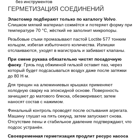
без инструментов
ГЕРМЕТИЗАЦИЯ СОЕДИНЕНИЙ
Эластомер подбирают только по каталогу Volvo
.
Слишком мягкий материал сожмётся и потеряет форму при
температуре 70 °C, жёсткий не заполнит микропоры.
Резьбовые стыки промазывают пастой Loctite 577 тонким
кольцом, избегая избыточного количества. Излишки
отслаиваются, уходят в магистраль и забивают клапаны.
При смене рукава обязательно чистят посадочную
фаску
. Грязь под обжимной гильзой оставит паз, через
который будет подсасываться воздух даже после затяжки
до 80 Н·м.
Для трещин на алюминиевых крышках применяют
холодную сварку на эпоксидной основе. Поверхность
зачищают до матового блеска, обезжиривают, затем
наносят состав с нажимом.
Финальный контроль проводят после остывания агрегата.
Машину глушат на пять секунд, затем запускают снова.
Отсутствие пены и стабильное давление подтверждают, что
подсос устранён.
Своевременная герметизация продлит ресурс насоса