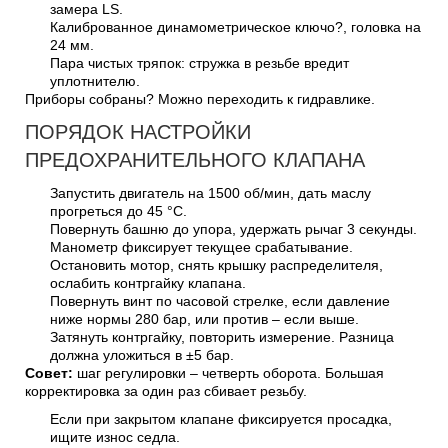
замера LS.
Калиброванное динамометрическое ключо?, головка на
24 мм.
Пара чистых тряпок: стружка в резьбе вредит
уплотнителю.
Приборы собраны? Можно переходить к гидравлике.
ПОРЯДОК НАСТРОЙКИ
ПРЕДОХРАНИТЕЛЬНОГО КЛАПАНА
Запустить двигатель на 1500 об/мин, дать маслу
прогреться до 45 °С.
Повернуть башню до упора, удержать рычаг 3 секунды.
Манометр фиксирует текущее срабатывание.
Остановить мотор, снять крышку распределителя,
ослабить контргайку клапана.
Повернуть винт по часовой стрелке, если давление
ниже нормы 280 бар, или против – если выше.
Затянуть контргайку, повторить измерение. Разница
должна уложиться в ±5 бар.
Совет:
шаг регулировки – четверть оборота. Большая
корректировка за один раз сбивает резьбу.
Если при закрытом клапане фиксируется просадка,
ищите износ седла.