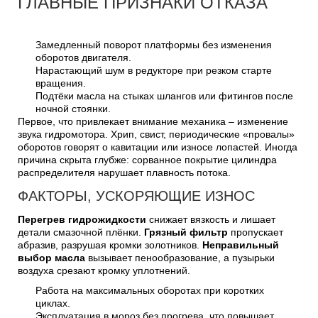
ГЛАВНЫЕ ПРИЗНАКИ ОТКАЗА
Замедленный поворот платформы без изменения
оборотов двигателя.
Нарастающий шум в редукторе при резком старте
вращения.
Подтёки масла на стыках шлангов или фитингов после
ночной стоянки.
Первое, что привлекает внимание механика – изменение
звука гидромотора. Хрип, свист, периодические «провалы»
оборотов говорят о кавитации или износе лопастей. Иногда
причина скрыта глубже: сорванное покрытие цилиндра
распределителя нарушает плавность потока.
ФАКТОРЫ, УСКОРЯЮЩИЕ ИЗНОС
Перегрев гидрожидкости
снижает вязкость и лишает
детали смазочной плёнки.
Грязный фильтр
пропускает
абразив, разрушая кромки золотников.
Неправильный
выбор масла
вызывает пенообразование, а пузырьки
воздуха срезают кромку уплотнений.
Работа на максимальных оборотах при коротких
циклах.
Эксплуатация в мороз без прогрева, что повышает