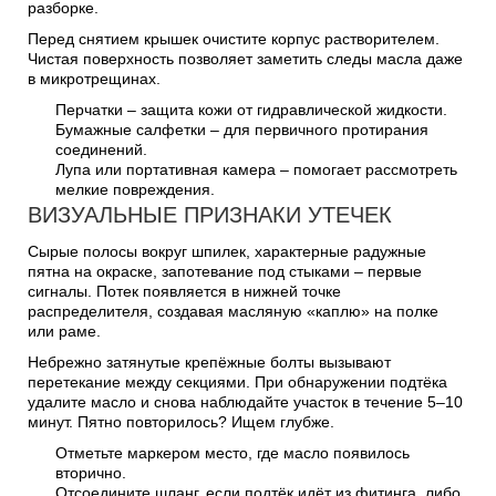
разборке.
Перед снятием крышек очистите корпус растворителем.
Чистая поверхность позволяет заметить следы масла даже
в микротрещинах.
Перчатки – защита кожи от гидравлической жидкости.
Бумажные салфетки – для первичного протирания
соединений.
Лупа или портативная камера – помогает рассмотреть
мелкие повреждения.
ВИЗУАЛЬНЫЕ ПРИЗНАКИ УТЕЧЕК
Сырые полосы вокруг шпилек, характерные радужные
пятна на окраске, запотевание под стыками – первые
сигналы. Потек появляется в нижней точке
распределителя, создавая масляную «каплю» на полке
или раме.
Небрежно затянутые крепёжные болты вызывают
перетекание между секциями. При обнаружении подтёка
удалите масло и снова наблюдайте участок в течение 5–10
минут. Пятно повторилось? Ищем глубже.
Отметьте маркером место, где масло появилось
вторично.
Отсоедините шланг, если подтёк идёт из фитинга, либо