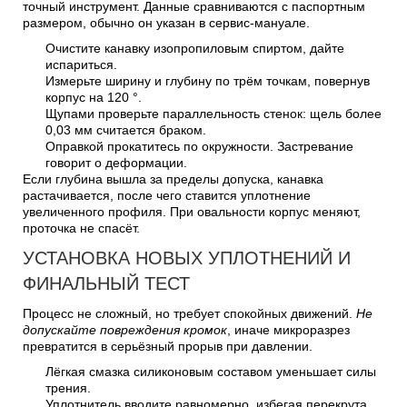
точный инструмент. Данные сравниваются с паспортным
размером, обычно он указан в сервис-мануале.
Очистите канавку изопропиловым спиртом, дайте
испариться.
Измерьте ширину и глубину по трём точкам, повернув
корпус на 120 °.
Щупами проверьте параллельность стенок: щель более
0,03 мм считается браком.
Оправкой прокатитесь по окружности. Застревание
говорит о деформации.
Если глубина вышла за пределы допуска, канавка
растачивается, после чего ставится уплотнение
увеличенного профиля. При овальности корпус меняют,
проточка не спасёт.
УСТАНОВКА НОВЫХ УПЛОТНЕНИЙ И
ФИНАЛЬНЫЙ ТЕСТ
Процесс не сложный, но требует спокойных движений.
Не
допускайте повреждения кромок
, иначе микроразрез
превратится в серьёзный прорыв при давлении.
Лёгкая смазка силиконовым составом уменьшает силы
трения.
Уплотнитель вводите равномерно, избегая перекрута.