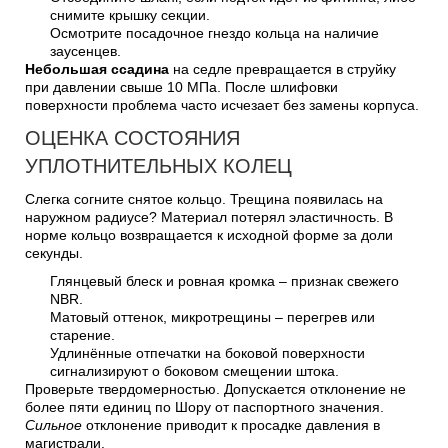
снимите крышку секции.
Осмотрите посадочное гнездо кольца на наличие
заусенцев.
Небольшая ссадина
на седле превращается в струйку
при давлении свыше 10 МПа. После шлифовки
поверхности проблема часто исчезает без замены корпуса.
ОЦЕНКА СОСТОЯНИЯ
УПЛОТНИТЕЛЬНЫХ КОЛЕЦ
Слегка согните снятое кольцо. Трещина появилась на
наружном радиусе? Материал потерял эластичность. В
норме кольцо возвращается к исходной форме за доли
секунды.
Глянцевый блеск и ровная кромка – признак свежего
NBR.
Матовый оттенок, микротрещины – перегрев или
старение.
Удлинённые отпечатки на боковой поверхности
сигнализируют о боковом смещении штока.
Проверьте твердомерностью. Допускается отклонение не
более пяти единиц по Шору от паспортного значения.
Сильное
отклонение приводит к просадке давления в
магистрали.