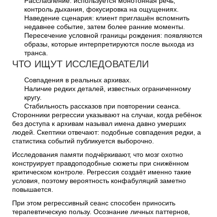
Расслабление: используется монотонная речь,
контроль дыхания, фокусировка на ощущениях.
Наведение сценария: клиент приглашён вспомнить
недавнее событие, затем более ранние моменты.
Пересечение условной границы рождения: появляются
образы, которые интерпретируются после выхода из
транса.
ЧТО ИЩУТ ИССЛЕДОВАТЕЛИ
Совпадения в реальных архивах.
Наличие редких деталей, известных ограниченному
кругу.
Стабильность рассказов при повторении сеанса.
Сторонники регрессии указывают на случаи, когда ребёнок
без доступа к архивам называл имена давно умерших
людей. Скептики отвечают: подобные совпадения редки, а
статистика событий публикуется выборочно.
Исследования памяти подчёркивают, что мозг охотно
конструирует правдоподобные сюжеты при снижённом
критическом контроле. Регрессия создаёт именно такие
условия, поэтому вероятность конфабуляций заметно
повышается.
При этом регрессивный сеанс способен приносить
терапевтическую пользу. Осознание личных паттернов,