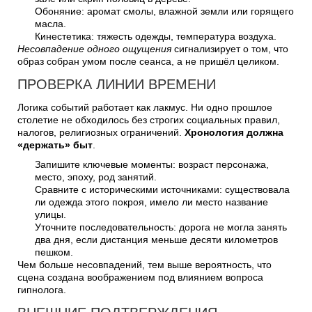
Обоняние: аромат смолы, влажной земли или горящего
масла.
Кинестетика: тяжесть одежды, температура воздуха.
Несовпадение одного ощущения
сигнализирует о том, что
образ собран умом после сеанса, а не пришёл целиком.
ПРОВЕРКА ЛИНИИ ВРЕМЕНИ
Логика событий работает как лакмус. Ни одно прошлое
столетие не обходилось без строгих социальных правил,
налогов, религиозных ограничений.
Хронология должна
«держать» быт
.
Запишите ключевые моменты: возраст персонажа,
место, эпоху, род занятий.
Сравните с историческими источниками: существовала
ли одежда этого покроя, имело ли место название
улицы.
Уточните последовательность: дорога не могла занять
два дня, если дистанция меньше десяти километров
пешком.
Чем больше несовпадений, тем выше вероятность, что
сцена создана воображением под влиянием вопроса
гипнолога.