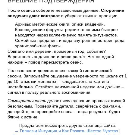
ВНЕШНИЕ ПОДТВЕРЖДЕНИЯ
После сеанса соберите независимые данные.
Сторонние
сведения дают контраст
и убирают личные проекции.
Архивы: метрические книги, описи владений.
Краеведческие форумы: редкие топонимы быстрее
находятся через коллективную память энтузиастов.
Семейные предания: иногда внутренняя история рода
хранит забытые факты.
Совпало имя деревни, примерный год, событие?
Вероятность подлинности резко растёт. Нет ни одной
находки – повод пересмотреть сеанс.
Полезно вести дневник после каждой гипнотической
сессии. Записывайте ощущение уверенности по шкале от 1
до 10, отметки меняются – следовательно картина
нестабильна. Остаётся неизменной неделю или дольше –
сигнал в пользу реального воспоминания.
Самокритичность
делает исследование прошлых жизней
безопасным. Проверяйте детали, сверяйтесь с фактами,
доверяйте, но проверяйте снова – тогда результат будет
ближе к истине.
Предлагаем посмотреть другие страницы сайта:
← Гипноз и Интуиция и Как Развить Шестое Чувство
|