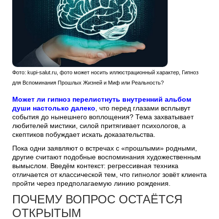
Фото: kupi-salut.ru, фото может носить иллюстрационный характер, Гипноз
для Вспоминания Прошлых Жизней и Миф или Реальность?
Может ли гипноз перелистнуть внутренний альбом
души настолько далеко
, что перед глазами всплывут
события до нынешнего воплощения? Тема захватывает
любителей мистики, силой притягивает психологов, а
скептиков побуждает искать доказательства.
Пока одни заявляют о встречах с «прошлыми» родными,
другие считают подобные воспоминания художественным
вымыслом. Введём контекст: регрессивная техника
отличается от классической тем, что гипнолог зовёт клиента
пройти через предполагаемую линию рождения.
ПОЧЕМУ ВОПРОС ОСТАЁТСЯ
ОТКРЫТЫМ