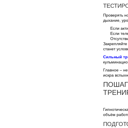
ТЕСТИР
Проверять но
дыхание, ур
Если акт
Если тел
Отсутств
Закрепляйте 
станет услов
Сильный тр
кульминацион
Главное – не
искра вспыхн
ПОШАГ
ТРЕНИ
Гипнотическа
объём работы
ПОДГОТ