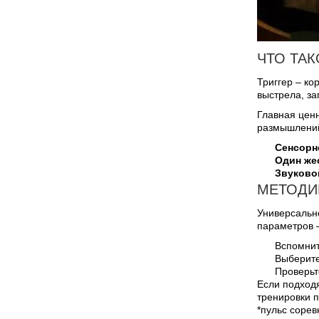
ЧТО ТА
Триггер – ко
выстрела, за
Главная ценн
размышлени
Сенсорн
Один же
Звуково
МЕТОДИ
Универсально
параметров –
Вспомнит
Выберите
Проверьт
Если подходя
тренировки п
*пульс сорев