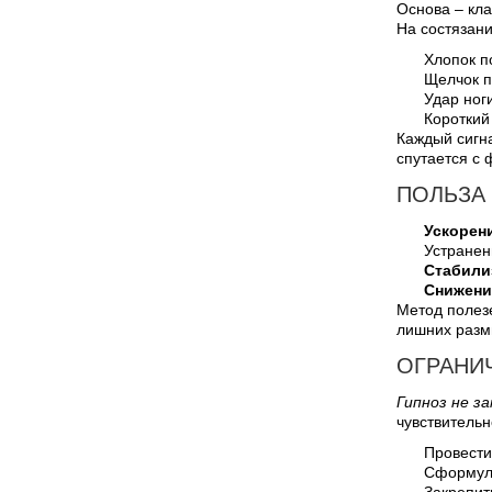
Основа – кл
На состязани
Хлопок п
Щелчок п
Удар ног
Короткий
Каждый сигна
спутается с 
ПОЛЬЗА 
Ускорен
Устранен
Стабили
Снижени
Метод полез
лишних раз
ОГРАНИ
Гипноз не з
чувствительн
Провести
Сформули
Закрепит