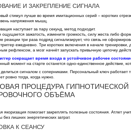
ОВАНИЕ И ЗАКРЕПЛЕНИЕ СИГНАЛА
вый стимул лучше во время имитационных серий – коротких отрез
овень напряжения мышц.
ивация наступает за пару секунд, метод подходит.
е ощущается зажатость, измените громкость, силу жеста либо форм
ие реакции три раза подряд сигнализирует, что связь не сформирова
триггер ежедневно. Три коротких включения в начале тренировки,
ным рефлексом, а мозг начнёт запускать привычную цепочку дейст
иггер сокращает время входа в устойчивое рабочее состояни
ный момент на старте останется одно-единственное действие, ко
 делиться сигналом с соперниками. Персональный ключ работает т
ет ровно тогда, когда нужно.
ОВАЯ ПРОЦЕДУРА ГИПНОТИЧЕСКОЙ 
РОВОЧНОГО ОБЪЁМА
я якоризация помогает закреплять полезные состояния. Атлет учи
 без лишних энергетических затрат.
ОВКА К СЕАНСУ