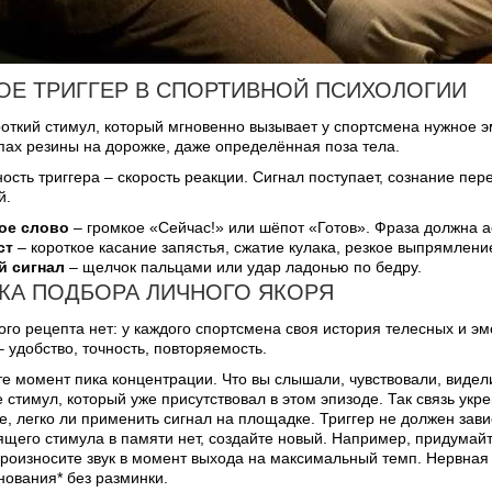
КОЕ ТРИГГЕР В СПОРТИВНОЙ ПСИХОЛОГИИ
роткий стимул, который мгновенно вызывает у спортсмена нужное э
пах резины на дорожке, даже определённая поза тела.
ость триггера – скорость реакции. Сигнал поступает, сознание п
й.
ое слово
– громкое «Сейчас!» или шёпот «Готов». Фраза должна а
ст
– короткое касание запястья, сжатие кулака, резкое выпрямлени
й сигнал
– щелчок пальцами или удар ладонью по бедру.
КА ПОДБОРА ЛИЧНОГО ЯКОРЯ
го рецепта нет: у каждого спортсмена своя история телесных и эм
 удобство, точность, повторяемость.
е момент пика концентрации. Что вы слышали, чувствовали, видел
 стимул, который уже присутствовал в этом эпизоде. Так связь укр
е, легко ли применить сигнал на площадке. Триггер не должен зави
щего стимула в памяти нет, создайте новый. Например, придумай
роизносите звук в момент выхода на максимальный темп. Нервная 
нования* без разминки.