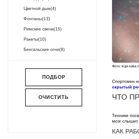
Цветной дым
(4)
Фонтаны
(13)
Римские свечи
(15)
Ракеты
(10)
Бенгальские огни
(8)
Фото: kupi-salu
ПОДБОР
Спортсмен не
скрытый ре
ЧТО П
ОЧИСТИТЬ
Технике посв
мозг слышит,
КАК РА