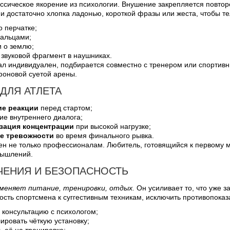
ассическое якорение из психологии. Внушение закрепляется повто
и достаточно хлопка ладонью, короткой фразы или жеста, чтобы т
о перчатке;
альцами;
и о землю;
 звуковой фрагмент в наушниках.
л индивидуален, подбирается совместно с тренером или спортивны
фоновой суетой арены.
ДЛЯ АТЛЕТА
ие реакции
перед стартом;
ие внутреннего диалога;
зация концентрации
при высокой нагрузке;
е тревожности
во время финального рывка.
ен не только профессионалам. Любитель, готовящийся к первому м
мышлений.
ЧЕНИЯ И БЕЗОПАСНОСТЬ
аменяет питание, тренировки, отдых.
Он усиливает то, что уже 
ость спортсмена к суггестивным техникам, исключить противопоказ
 консультацию с психологом;
ровать чёткую установку;
ь её на тренировке;