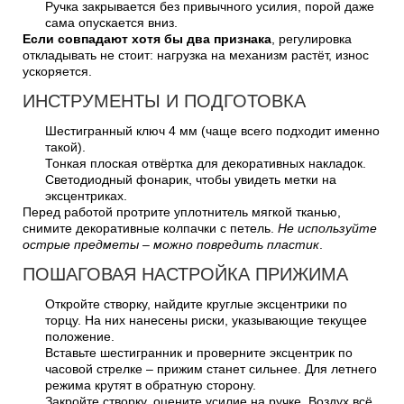
Ручка закрывается без привычного усилия, порой даже
сама опускается вниз.
Если совпадают хотя бы два признака
, регулировка
откладывать не стоит: нагрузка на механизм растёт, износ
ускоряется.
ИНСТРУМЕНТЫ И ПОДГОТОВКА
Шестигранный ключ 4 мм (чаще всего подходит именно
такой).
Тонкая плоская отвёртка для декоративных накладок.
Светодиодный фонарик, чтобы увидеть метки на
эксцентриках.
Перед работой протрите уплотнитель мягкой тканью,
снимите декоративные колпачки с петель.
Не используйте
острые предметы – можно повредить пластик
.
ПОШАГОВАЯ НАСТРОЙКА ПРИЖИМА
Откройте створку, найдите круглые эксцентрики по
торцу. На них нанесены риски, указывающие текущее
положение.
Вставьте шестигранник и проверните эксцентрик по
часовой стрелке – прижим станет сильнее. Для летнего
режима крутят в обратную сторону.
Закройте створку, оцените усилие на ручке. Воздух всё