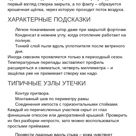
первый взгляд створка закрыта, а по факту – образуется
крошечная щёлка, через которую проходит поток воздуха.
ХАРАКТЕРНЫЕ ПОДСКАЗКИ
Лёгкое покачивание штор даже при закрытой форточке.
Конденсат в нижнем углу, когда отопление работает на
полную.
Тонкий слой пыли вдоль уплотнителя после ветреного
дня.
Иногда сквозняк проявляется только в переходный сезон.
Температурные перепады заставляют профиль
расширяться и сжиматься, четверть миллиметра – и
защёлка уже не прижимает створку как надо.
ТИПИЧНЫЕ УЗЛЫ УТЕЧКИ
Контур притвора.
Монтажный шов по периметру рамы.
Соединения импоста с горизонтальными стойками.
Каждый из перечисленных участков скрыт от глаз
финишным откосом или декоративной крышкой. Проверить
их без разборки непросто, зато можно воспользоваться
простыми приёмами:
Провести ладонью вдоль стыка – кожа чувствует