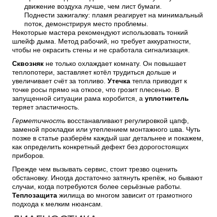
движение воздуха лучше, чем лист бумаги.
Поднести зажигалку: пламя реагирует на минимальный
поток, демонстрируя место проблемы.
Некоторые мастера рекомендуют использовать тонкий
шлейф дыма. Метод рабочий, но требует аккуратности,
чтобы не окрасить стены и не сработала сигнализация.
Сквозняк
не только охлаждает комнату. Он повышает
теплопотери, заставляет котёл трудиться дольше и
увеличивает счёт за топливо.
Утечка
тепла приводит к
точке росы прямо на откосе, что грозит плесенью. В
запущенной ситуации рама коробится, а
уплотнитель
теряет эластичность.
Герметичность
восстанавливают регулировкой цапф,
заменой прокладки или утеплением монтажного шва. Чуть
позже в статье разберём каждый шаг детальнее и покажем,
как определить конкретный дефект без дорогостоящих
приборов.
Прежде чем вызывать сервис, стоит трезво оценить
обстановку. Иногда достаточно затянуть крепёж, но бывают
случаи, когда потребуются более серьёзные работы.
Теплозащита
жилища во многом зависит от грамотного
подхода к мелким нюансам.