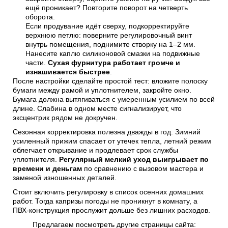
ещё проникает? Повторите поворот на четверть
оборота.
Если продувание идёт сверху, подкорректируйте
верхнюю петлю: поверните регулировочный винт
внутрь помещения, поднимите створку на 1–2 мм.
Нанесите каплю силиконовой смазки на подвижные
части.
Сухая фурнитура работает громче и
изнашивается быстрее
.
После настройки сделайте простой тест: вложите полоску
бумаги между рамой и уплотнителем, закройте окно.
Бумага должна вытягиваться с умеренным усилием по всей
длине. Слабина в одном месте сигнализирует, что
эксцентрик рядом не докручен.
Сезонная корректировка полезна дважды в год. Зимний
усиленный прижим спасает от утечек тепла, летний режим
облегчает открывание и продлевает срок службы
уплотнителя.
Регулярный мелкий уход выигрывает по
времени и деньгам
по сравнению с вызовом мастера и
заменой изношенных деталей.
Стоит включить регулировку в список осенних домашних
работ. Тогда капризы погоды не проникнут в комнату, а
ПВХ-конструкция прослужит дольше без лишних расходов.
Предлагаем посмотреть другие страницы сайта: