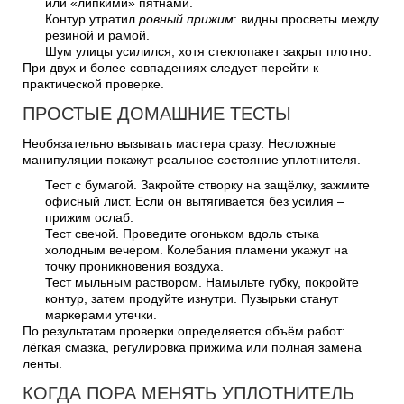
или «липкими» пятнами.
Контур утратил
ровный прижим
: видны просветы между
резиной и рамой.
Шум улицы усилился, хотя стеклопакет закрыт плотно.
При двух и более совпадениях следует перейти к
практической проверке.
ПРОСТЫЕ ДОМАШНИЕ ТЕСТЫ
Необязательно вызывать мастера сразу. Несложные
манипуляции покажут реальное состояние уплотнителя.
Тест с бумагой. Закройте створку на защёлку, зажмите
офисный лист. Если он вытягивается без усилия –
прижим ослаб.
Тест свечой. Проведите огоньком вдоль стыка
холодным вечером. Колебания пламени укажут на
точку проникновения воздуха.
Тест мыльным раствором. Намыльте губку, покройте
контур, затем продуйте изнутри. Пузырьки станут
маркерами утечки.
По результатам проверки определяется объём работ:
лёгкая смазка, регулировка прижима или полная замена
ленты.
КОГДА ПОРА МЕНЯТЬ УПЛОТНИТЕЛЬ