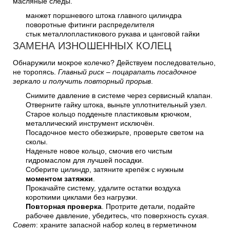
масляные следы.
манжет поршневого штока главного цилиндра
поворотные фитинги распределителя
стык металлопластикового рукава и цанговой гайки
ЗАМЕНА ИЗНОШЕННЫХ КОЛЕЦ
Обнаружили мокрое колечко? Действуем последовательно,
не торопясь.
Главный риск – поцарапать посадочное
зеркало и получить повторный прорыв
.
Снимите давление в системе через сервисный клапан.
Отверните гайку штока, выньте уплотнительный узел.
Старое кольцо подденьте пластиковым крючком,
металлический инструмент исключён.
Посадочное место обезжирьте, проверьте светом на
сколы.
Наденьте новое кольцо, смочив его чистым
гидромаслом для лучшей посадки.
Соберите цилиндр, затяните крепёж с нужным
моментом затяжки
.
Прокачайте систему, удалите остатки воздуха
короткими циклами без нагрузки.
Повторная проверка
. Протрите детали, подайте
рабочее давление, убедитесь, что поверхность сухая.
Совет
: храните запасной набор колец в герметичном