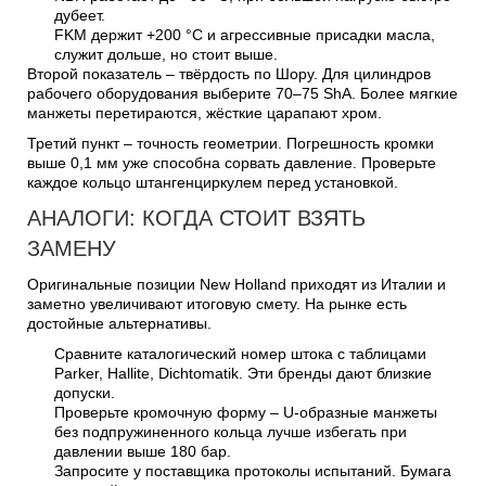
дубеет.
FKM держит +200 °C и агрессивные присадки масла,
служит дольше, но стоит выше.
Второй показатель – твёрдость по Шору. Для цилиндров
рабочего оборудования выберите 70–75 ShA. Более мягкие
манжеты перетираются, жёсткие царапают хром.
Третий пункт – точность геометрии. Погрешность кромки
выше 0,1 мм уже способна сорвать давление. Проверьте
каждое кольцо штангенциркулем перед установкой.
АНАЛОГИ: КОГДА СТОИТ ВЗЯТЬ
ЗАМЕНУ
Оригинальные позиции New Holland приходят из Италии и
заметно увеличивают итоговую смету. На рынке есть
достойные альтернативы.
Сравните каталогический номер штока с таб­лицами
Parker, Hallite, Dichtomatik. Эти бренды дают близкие
допуски.
Проверьте кромочную форму – U-образные манжеты
без подпружиненного кольца лучше избегать при
давлении выше 180 бар.
Запросите у поставщика протоколы испытаний. Бумага