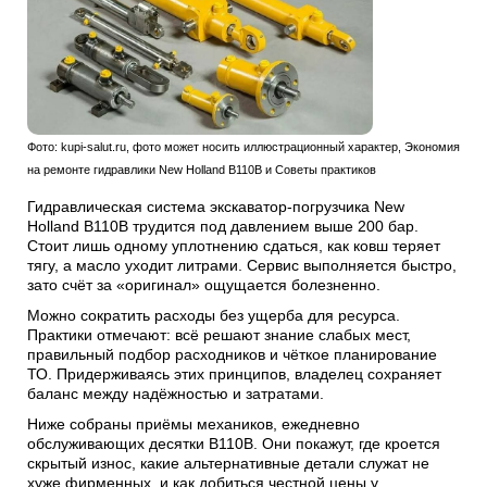
Фото: kupi-salut.ru, фото может носить иллюстрационный характер, Экономия
на ремонте гидравлики New Holland B110B и Советы практиков
Гидравлическая система экскаватор-погрузчика New
Holland B110B трудится под давлением выше 200 бар.
Стоит лишь одному уплотнению сдаться, как ковш теряет
тягу, а масло уходит литрами. Сервис выполняется быстро,
зато счёт за «оригинал» ощущается болезненно.
Можно сократить расходы без ущерба для ресурса.
Практики отмечают: всё решают знание слабых мест,
правильный подбор расходников и чёткое планирование
ТО. Придерживаясь этих принципов, владелец сохраняет
баланс между надёжностью и затратами.
Ниже собраны приёмы механиков, ежедневно
обслуживающих десятки B110B. Они покажут, где кроется
скрытый износ, какие альтернативные детали служат не
хуже фирменных, и как добиться честной цены у