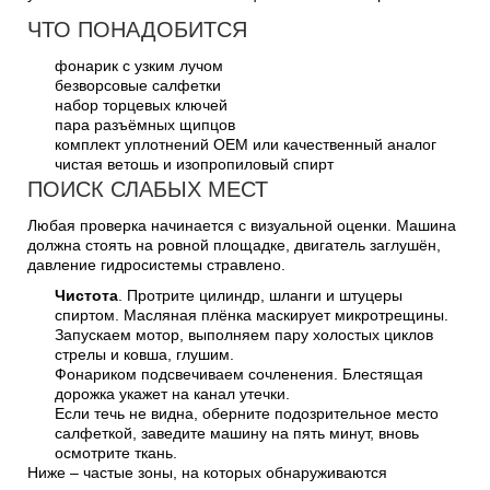
ЧТО ПОНАДОБИТСЯ
фонарик с узким лучом
безворсовые салфетки
набор торцевых ключей
пара разъёмных щипцов
комплект уплотнений OEM или качественный аналог
чистая ветошь и изопропиловый спирт
ПОИСК СЛАБЫХ МЕСТ
Любая проверка начинается с визуальной оценки. Машина
должна стоять на ровной площадке, двигатель заглушён,
давление гидросистемы стравлено.
Чистота
. Протрите цилиндр, шланги и штуцеры
спиртом. Масляная плёнка маскирует микротрещины.
Запускаем мотор, выполняем пару холостых циклов
стрелы и ковша, глушим.
Фонариком подсвечиваем сочленения. Блестящая
дорожка укажет на канал утечки.
Если течь не видна, оберните подозрительное место
салфеткой, заведите машину на пять минут, вновь
осмотрите ткань.
Ниже – частые зоны, на которых обнаруживаются