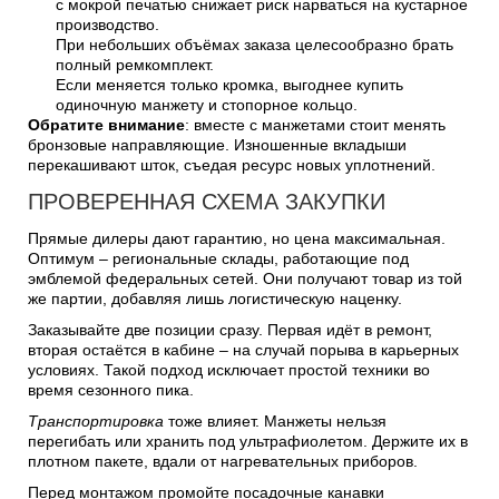
с мокрой печатью снижает риск нарваться на кустарное
производство.
При небольших объёмах заказа целесообразно брать
полный ремкомплект.
Если меняется только кромка, выгоднее купить
одиночную манжету и стопорное кольцо.
Обратите внимание
: вместе с манжетами стоит менять
бронзовые направляющие. Изношенные вкладыши
перекашивают шток, съедая ресурс новых уплотнений.
ПРОВЕРЕННАЯ СХЕМА ЗАКУПКИ
Прямые дилеры дают гарантию, но цена максимальная.
Оптимум – региональные склады, работающие под
эмблемой федеральных сетей. Они получают товар из той
же партии, добавляя лишь логистическую наценку.
Заказывайте две позиции сразу. Первая идёт в ремонт,
вторая остаётся в кабине – на случай порыва в карьерных
условиях. Такой подход исключает простой техники во
время сезонного пика.
Транспортировка
тоже влияет. Манжеты нельзя
перегибать или хранить под ультрафиолетом. Держите их в
плотном пакете, вдали от нагревательных приборов.
Перед монтажом промойте посадочные канавки