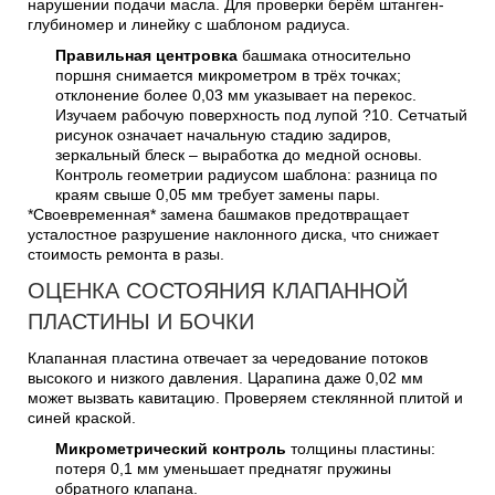
нарушении подачи масла. Для проверки берём штанген-
глубиномер и линейку с шаблоном радиуса.
Правильная центровка
башмака относительно
поршня снимается микрометром в трёх точках;
отклонение более 0,03 мм указывает на перекос.
Изучаем рабочую поверхность под лупой ?10. Сетчатый
рисунок означает начальную стадию задиров,
зеркальный блеск – выработка до медной основы.
Контроль геометрии радиусом шаблона: разница по
краям свыше 0,05 мм требует замены пары.
*Своевременная* замена башмаков предотвращает
усталостное разрушение наклонного диска, что снижает
стоимость ремонта в разы.
ОЦЕНКА СОСТОЯНИЯ КЛАПАННОЙ
ПЛАСТИНЫ И БОЧКИ
Клапанная пластина отвечает за чередование потоков
высокого и низкого давления. Царапина даже 0,02 мм
может вызвать кавитацию. Проверяем стеклянной плитой и
синей краской.
Микрометрический контроль
толщины пластины:
потеря 0,1 мм уменьшает преднатяг пружины
обратного клапана.