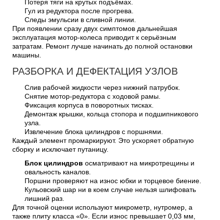
Потеря тяги на крутых подъёмах.
Гул из редуктора после прогрева.
Следы эмульсии в сливной линии.
При появлении сразу двух симптомов дальнейшая
эксплуатация мотор-колеса приводит к серьёзным
затратам. Ремонт лучше начинать до полной остановки
машины.
РАЗБОРКА И ДЕФЕКТАЦИЯ УЗЛОВ
Слив рабочей жидкости через нижний патрубок.
Снятие мотор-редуктора с ходовой рамы.
Фиксация корпуса в поворотных тисках.
Демонтаж крышки, кольца стопора и подшипникового
узла.
Извлечение блока цилиндров с поршнями.
Каждый элемент промаркируют. Это ускоряет обратную
сборку и исключает путаницу.
Блок цилиндров
осматривают на микротрещины и
овальность каналов.
Поршни проверяют на износ юбки и торцевое биение.
Кульовский шар ни в коем случае нельзя шлифовать
лишний раз.
Для точной оценки используют микрометр, нутромер, а
также плиту класса «0». Если износ превышает 0,03 мм,