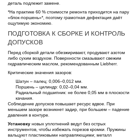
деталь подлежит замене.
*На практике 60 % стоимости ремонта приходится на пару
«блок-поршень»*, поэтому грамотная дефектация даёт
ощутимую экономию.
ПОДГОТОВКА К СБОРКЕ И КОНТРОЛЬ
ДОПУСКОВ
Перед сборкой детали обезжиривают, продувают азотом
либо сухим воздухом. Поверхности смазывают свежим
гидравлическим маслом, рекомендованным Liebherr.
Критические значения зазоров:
Шатун – палец: 0,006–0,012 мм.
Поршень – цилиндр: 0,02–0,04 мм.
Радиальный подшипник: не более 0,05 мм в плоскости
качания.
Соблюдение допусков повышает ресурс вдвое. При
меньшем зазоре возникнет задир, при большем – падение
давления в контуре.
Установку
новых уплотнений ведут без острых
инструментов, чтобы избежать порезов кромки. Пружины
вальцуют пластиковыми направляющими; металл