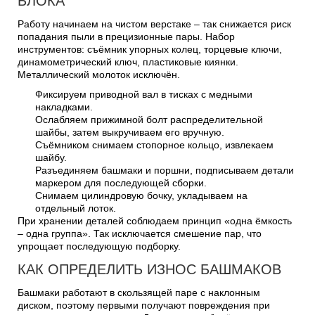
БЛОКА
Работу начинаем на чистом верстаке – так снижается риск
попадания пыли в прецизионные пары. Набор
инструментов: съёмник упорных колец, торцевые ключи,
динамометрический ключ, пластиковые киянки.
Металлический молоток исключён.
Фиксируем приводной вал в тисках с медными
накладками.
Ослабляем прижимной болт распределительной
шайбы, затем выкручиваем его вручную.
Съёмником снимаем стопорное кольцо, извлекаем
шайбу.
Разъединяем башмаки и поршни, подписываем детали
маркером для последующей сборки.
Снимаем цилиндровую бочку, укладываем на
отдельный лоток.
При хранении деталей соблюдаем принцип «одна ёмкость
– одна группа». Так исключается смешение пар, что
упрощает последующую подборку.
КАК ОПРЕДЕЛИТЬ ИЗНОС БАШМАКОВ
Башмаки работают в скользящей паре с наклонным
диском, поэтому первыми получают повреждения при