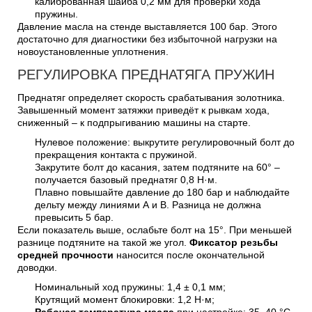
калиброванная шайба 0,2 мм для проверки хода
пружины.
Давление масла на стенде выставляется 100 бар. Этого
достаточно для диагностики без избыточной нагрузки на
новоустановленные уплотнения.
РЕГУЛИРОВКА ПРЕДНАТЯГА ПРУЖИН
Преднатяг определяет скорость срабатывания золотника.
Завышенный момент затяжки приведёт к рывкам хода,
сниженный – к подпрыгиванию машины на старте.
Нулевое положение: выкрутите регулировочный болт до
прекращения контакта с пружиной.
Закрутите болт до касания, затем подтяните на 60° –
получается базовый преднатяг 0,8 Н·м.
Плавно повышайте давление до 180 бар и наблюдайте
дельту между линиями А и В. Разница не должна
превысить 5 бар.
Если показатель выше, ослабьте болт на 15°. При меньшей
разнице подтяните на такой же угол.
Фиксатор резьбы
средней прочности
наносится после окончательной
доводки.
Номинальный ход пружины: 1,4 ± 0,1 мм;
Крутящий момент блокировки: 1,2 Н·м;