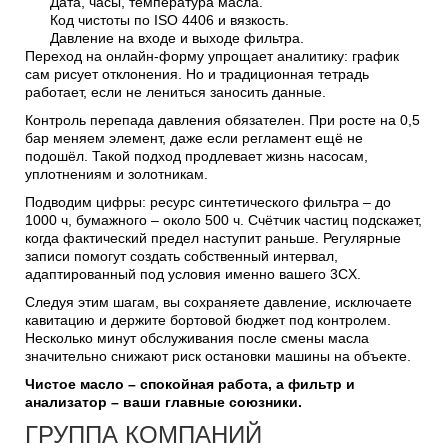
Дата, часы, температура масла.
Код чистоты по ISO 4406 и вязкость.
Давление на входе и выходе фильтра.
Переход на онлайн-форму упрощает аналитику: график
сам рисует отклонения. Но и традиционная тетрадь
работает, если не лениться заносить данные.
Контроль перепада давления обязателен. При росте на 0,5
бар меняем элемент, даже если регламент ещё не
подошёл. Такой подход продлевает жизнь насосам,
уплотнениям и золотникам.
Подводим цифры: ресурс синтетического фильтра – до
1000 ч, бумажного – около 500 ч. Счётчик частиц подскажет,
когда фактический предел наступит раньше. Регулярные
записи помогут создать собственный интервал,
адаптированный под условия именно вашего 3CX.
Следуя этим шагам, вы сохраняете давление, исключаете
кавитацию и держите бортовой бюджет под контролем.
Несколько минут обслуживания после смены масла
значительно снижают риск остановки машины на объекте.
Чистое масло – спокойная работа, а фильтр и
анализатор – ваши главные союзники.
ГРУППА КОМПАНИЙ