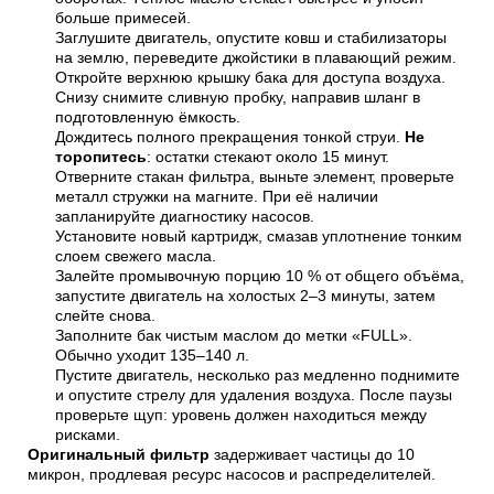
больше примесей.
Заглушите двигатель, опустите ковш и стабилизаторы
на землю, переведите джойстики в плавающий режим.
Откройте верхнюю крышку бака для доступа воздуха.
Снизу снимите сливную пробку, направив шланг в
подготовленную ёмкость.
Дождитесь полного прекращения тонкой струи.
Не
торопитесь
: остатки стекают около 15 минут.
Отверните стакан фильтра, выньте элемент, проверьте
металл стружки на магните. При её наличии
запланируйте диагностику насосов.
Установите новый картридж, смазав уплотнение тонким
слоем свежего масла.
Залейте промывочную порцию 10 % от общего объёма,
запустите двигатель на холостых 2–3 минуты, затем
слейте снова.
Заполните бак чистым маслом до метки «FULL».
Обычно уходит 135–140 л.
Пустите двигатель, несколько раз медленно поднимите
и опустите стрелу для удаления воздуха. После паузы
проверьте щуп: уровень должен находиться между
рисками.
Оригинальный фильтр
задерживает частицы до 10
микрон, продлевая ресурс насосов и распределителей.