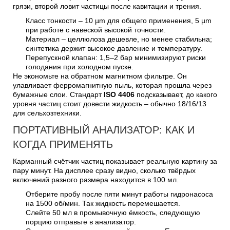
грязи, второй ловит частицы после кавитации и трения.
Класс тонкости – 10 µm для общего применения, 5 µm
при работе с навеской высокой точности.
Материал – целлюлоза дешевле, но менее стабильна;
синтетика держит высокое давление и температуру.
Перепускной клапан: 1,5–2 бар минимизируют риски
голодания при холодном пуске.
Не экономьте на обратном магнитном фильтре. Он
улавливает ферромагнитную пыль, которая прошла через
бумажные слои. Стандарт
ISO 4406
подсказывает, до какого
уровня частиц стоит довести жидкость – обычно 18/16/13
для сельхозтехники.
ПОРТАТИВНЫЙ АНАЛИЗАТОР: КАК И
КОГДА ПРИМЕНЯТЬ
Карманный счётчик частиц показывает реальную картину за
пару минут. На дисплее сразу видно, сколько твёрдых
включений разного размера находится в 100 мл.
Отберите пробу после пяти минут работы гидронасоса
на 1500 об/мин. Так жидкость перемешается.
Слейте 50 мл в промывочную ёмкость, следующую
порцию отправьте в анализатор.