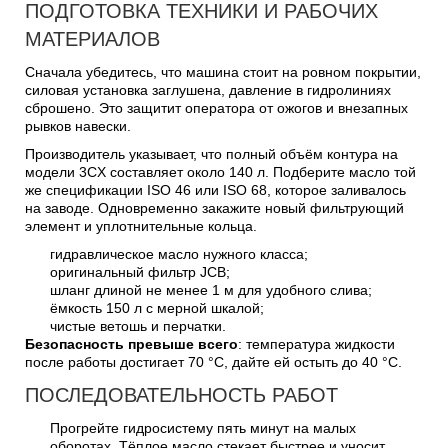
ПОДГОТОВКА ТЕХНИКИ И РАБОЧИХ
МАТЕРИАЛОВ
Сначала убедитесь, что машина стоит на ровном покрытии,
силовая установка заглушена, давление в гидролиниях
сброшено. Это защитит оператора от ожогов и внезапных
рывков навески.
Производитель указывает, что полный объём контура на
модели 3CX составляет около 140 л. Подберите масло той
же спецификации ISO 46 или ISO 68, которое заливалось
на заводе. Одновременно закажите новый фильтрующий
элемент и уплотнительные кольца.
гидравлическое масло нужного класса;
оригинальный фильтр JCB;
шланг длиной не менее 1 м для удобного слива;
ёмкость 150 л с мерной шкалой;
чистые ветошь и перчатки.
Безопасность превыше всего
: температура жидкости
после работы достигает 70 °C, дайте ей остыть до 40 °C.
ПОСЛЕДОВАТЕЛЬНОСТЬ РАБОТ
Прогрейте гидросистему пять минут на малых
оборотах. Тёплое масло стекает быстрее и уносит