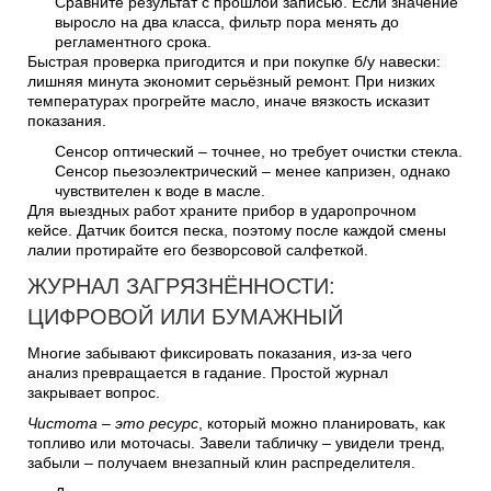
Сравните результат с прошлой записью. Если значение
выросло на два класса, фильтр пора менять до
регламентного срока.
Быстрая проверка пригодится и при покупке б/у навески:
лишняя минута экономит серьёзный ремонт. При низких
температурах прогрейте масло, иначе вязкость исказит
показания.
Сенсор оптический – точнее, но требует очистки стекла.
Сенсор пьезоэлектрический – менее капризен, однако
чувствителен к воде в масле.
Для выездных работ храните прибор в ударопрочном
кейсе. Датчик боится песка, поэтому после каждой смены
лалии протирайте его безворсовой салфеткой.
ЖУРНАЛ ЗАГРЯЗНЁННОСТИ:
ЦИФРОВОЙ ИЛИ БУМАЖНЫЙ
Многие забывают фиксировать показания, из-за чего
анализ превращается в гадание. Простой журнал
закрывает вопрос.
Чистота – это ресурс
, который можно планировать, как
топливо или моточасы. Завели табличку – увидели тренд,
забыли – получаем внезапный клин распределителя.