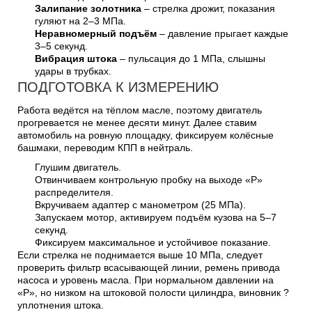
Залипание золотника
– стрелка дрожит, показания
гуляют на 2–3 МПа.
Неравномерный подъём
– давление прыгает каждые
3–5 секунд.
Вибрация штока
– пульсация до 1 МПа, слышны
удары в трубках.
ПОДГОТОВКА К ИЗМЕРЕНИЮ
Работа ведётся на тёплом масле, поэтому двигатель
прогревается не менее десяти минут. Далее ставим
автомобиль на ровную площадку, фиксируем колёсные
башмаки, переводим КПП в нейтраль.
Глушим двигатель.
Отвинчиваем контрольную пробку на выходе «P»
распределителя.
Вкручиваем адаптер с манометром (25 МПа).
Запускаем мотор, активируем подъём кузова на 5–7
секунд.
Фиксируем максимальное и устойчивое показание.
Если стрелка не поднимается выше 10 МПа, следует
проверить фильтр всасывающей линии, ремень привода
насоса и уровень масла. При нормальном давлении на
«P», но низком на штоковой полости цилиндра, виновник ?
уплотнения штока.