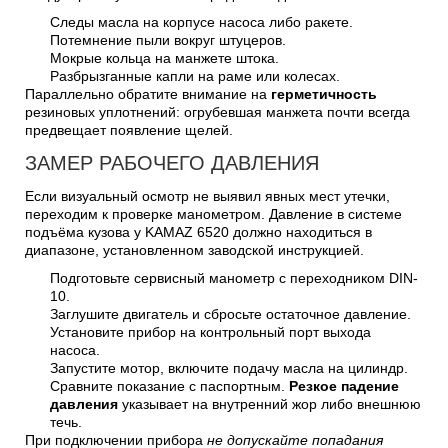
Следы масла на корпусе насоса либо ракете.
Потемнение пыли вокруг штуцеров.
Мокрые кольца на манжете штока.
Разбрызганные капли на раме или колесах.
Параллельно обратите внимание на
герметичность
резиновых уплотнений: огрубевшая манжета почти всегда
предвещает появление щелей.
ЗАМЕР РАБОЧЕГО ДАВЛЕНИЯ
Если визуальный осмотр не выявил явных мест утечки,
переходим к проверке манометром. Давление в системе
подъёма кузова у KAMAZ 6520 должно находиться в
диапазоне, установленном заводской инструкцией.
Подготовьте сервисный манометр с переходником DIN-
10.
Заглушите двигатель и сбросьте остаточное давление.
Установите прибор на контрольный порт выхода
насоса.
Запустите мотор, включите подачу масла на цилиндр.
Сравните показание с паспортным.
Резкое падение
давления
указывает на внутренний жор либо внешнюю
течь.
При подключении прибора
не допускайте попадания