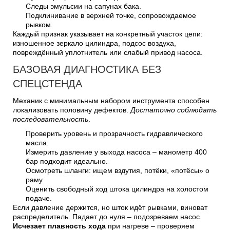
Следы эмульсии на сапунах бака.
Подклинивание в верхней точке, сопровождаемое
рывком.
Каждый признак указывает на конкретный участок цепи:
изношенное зеркало цилиндра, подсос воздуха,
повреждённый уплотнитель или слабый привод насоса.
БАЗОВАЯ ДИАГНОСТИКА БЕЗ
СПЕЦСТЕНДА
Механик с минимальным набором инструмента способен
локализовать половину дефектов.
Достаточно соблюдать
последовательность
.
Проверить уровень и прозрачность гидравлического
масла.
Измерить давление у выхода насоса – манометр 400
бар подходит идеально.
Осмотреть шланги: ищем вздутия, потёки, «потёсы» о
раму.
Оценить свободный ход штока цилиндра на холостом
подаче.
Если давление держится, но шток идёт рывками, виноват
распределитель. Падает до нуля – подозреваем насос.
Исчезает плавность хода
при нагреве – проверяем