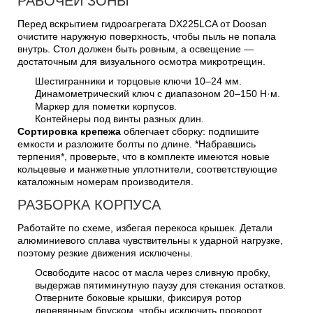
РАБОЧЕЙ ЗОНЫ
Перед вскрытием гидроагрегата DX225LCA от Doosan
очистите наружную поверхность, чтобы пыль не попала
внутрь. Стол должен быть ровным, а освещение —
достаточным для визуального осмотра микротрещин.
Шестигранники и торцовые ключи 10–24 мм.
Динамометрический ключ с диапазоном 20–150 Н·м.
Маркер для пометки корпусов.
Контейнеры под винты разных длин.
Сортировка крепежа
облегчает сборку: подпишите
емкости и разложите болты по длине. *Набравшись
терпения*, проверьте, что в комплекте имеются новые
кольцевые и манжетные уплотнители, соответствующие
каталожным номерам производителя.
РАЗБОРКА КОРПУСА
Работайте по схеме, избегая перекоса крышек. Детали
алюминиевого сплава чувствительны к ударной нагрузке,
поэтому резкие движения исключены.
Освободите насос от масла через сливную пробку,
выдержав пятиминутную паузу для стекания остатков.
Отверните боковые крышки, фиксируя ротор
деревянным бруском, чтобы исключить проворот.