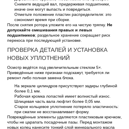
Снимите ведущий вал, придерживая подшипники,
иначе они могут выпасть и повредиться.
Отметьте положение пластин распределителя: это
сэкономит время при сборке.
После снятия ротора уложите его на чистую тряпку.
Не
допускайте смешивания правых и левых
подшипников
; раздельное хранение сокращает риск
перекоса при последующей установке.
ПРОВЕРКА ДЕТАЛЕЙ И УСТАНОВКА
НОВЫХ УПЛОТНЕНИЙ
Осмотр ведётся под увеличительным стеклом 5×.
Приведённые ниже признаки подскажут, требуется ли
ремонт либо полная замена блока.
На зеркале цилиндров присутствуют задиры глубиной
более 0,1 мм.
Рабочая кромка лопастей имеет волнистый износ.
Шлицевая часть вала люфтит более 0,05 мм.
Старое кольцевое уплотнение потеряло эластичность:
при сжатии не восстанавливает форму.
Повреждённые элементы удаляются пластиковым крючком,
чтобы не царапать посадочные пазы. Перед монтажом
новых колец нанесите тонкий слой минерального масла