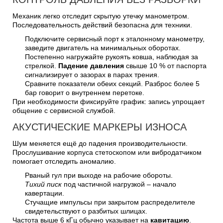
Механик легко отследит скрытую утечку манометром.
Последовательность действий безопасна для техники.
Подключите сервисный порт к эталонному манометру,
заведите двигатель на минимальных оборотах.
Постепенно нагружайте рукоять ковша, наблюдая за
стрелкой.
Падение давления
свыше 10 % от паспорта
сигнализирует о зазорах в парах трения.
Сравните показатели обеих секций. Разброс более 5
бар говорит о внутреннем перетоке.
При необходимости фиксируйте график: запись упрощает
общение с сервисной службой.
АКУСТИЧЕСКИЕ МАРКЕРЫ ИЗНОСА
Шум меняется ещё до падения производительности.
Прослушивание корпуса стетоскопом или вибродатчиком
помогает отследить аномалию.
Рваный гул при выходе на рабочие обороты.
Тихий писк
под частичной нагрузкой – начало
кавертации.
Стучащие импульсы при закрытом распределителе
свидетельствуют о разбитых шлицах.
Частота выше 6 кГц обычно указывает на
кавитацию
.