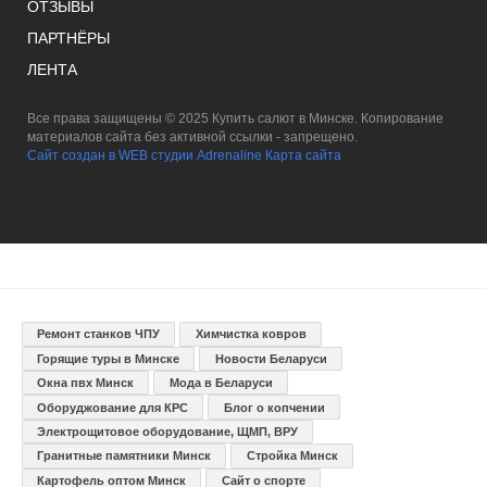
ОТЗЫВЫ
ПАРТНЁРЫ
ЛЕНТА
Все права защищены © 2025 Купить салют в Минске. Копирование
материалов сайта без активной ссылки - запрещено.
Сайт создан в WEB студии Adrenaline
Карта сайта
Ремонт станков ЧПУ
Химчистка ковров
Горящие туры в Минске
Новости Беларуси
Окна пвх Минск
Мода в Беларуси
Оборуджование для КРС
Блог о копчении
Электрощитовое оборудование, ЩМП, ВРУ
Гранитные памятники Минск
Стройка Минск
Картофель оптом Минск
Сайт о спорте