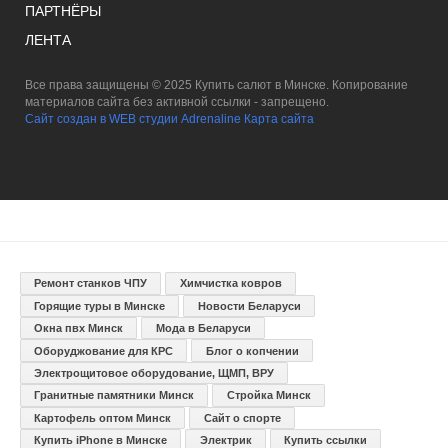
ПАРТНЁРЫ
ЛЕНТА
Все права защищены © 2025 Купить салют в Минске. Копирование
материалов сайта без активной ссылки - запрещено.
Сайт создан в WEB студии Adrenaline
Карта сайта
Ремонт станков ЧПУ
Химчистка ковров
Горящие туры в Минске
Новости Беларуси
Окна пвх Минск
Мода в Беларуси
Оборуджование для КРС
Блог о копчении
Электрощитовое оборудование, ЩМП, ВРУ
Гранитные памятники Минск
Стройка Минск
Картофель оптом Минск
Сайт о спорте
Купить iPhone в Минске
Электрик
Купить ссылки