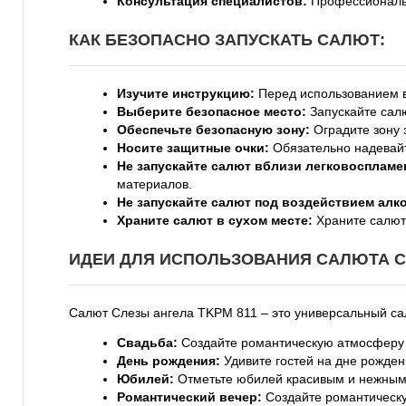
Консультация специалистов:
Профессиональн
КАК БЕЗОПАСНО ЗАПУСКАТЬ САЛЮТ:
Изучите инструкцию:
Перед использованием в
Выберите безопасное место:
Запускайте салю
Обеспечьте безопасную зону:
Оградите зону 
Носите защитные очки:
Обязательно надевайт
Не запускайте салют вблизи легковосплам
материалов.
Не запускайте салют под воздействием алк
Храните салют в сухом месте:
Храните салют 
ИДЕИ ДЛЯ ИСПОЛЬЗОВАНИЯ САЛЮТА СЛ
Салют Слезы ангела TKPM 811 – это универсальный сал
Свадьба:
Создайте романтическую атмосферу н
День рождения:
Удивите гостей на дне рожден
Юбилей:
Отметьте юбилей красивым и нежным 
Романтический вечер:
Создайте романтическу