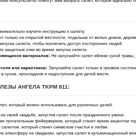
ые консультанты помогут вам выбрать салют, который идеально п
нимательно изучите инструкцию к салюту.
т только на открытой местности, подальше от жилых домов, дерев
запуска салюта, чтобы исключить доступ посторонних людей.
е защитные очки во время запуска салюта.
еняющихся материалов:
Не запускайте салют вблизи сухой травы,
оголя или наркотиков:
Запускайте салют только в трезвом состоян
в сухом, прохладном и недоступном для детей месте.
ЕЗЫ АНГЕЛА TKPM 811:
ют, который можно использовать для различных целей:
а своей свадьбе, запустив салют после праздничного ужина.
ия трогательным фейерверком, который станет ярким акцентом то
салютом, который станет символом счастья и любви.
ю атмосферу на свидании, запустив салют в кульминационный мом