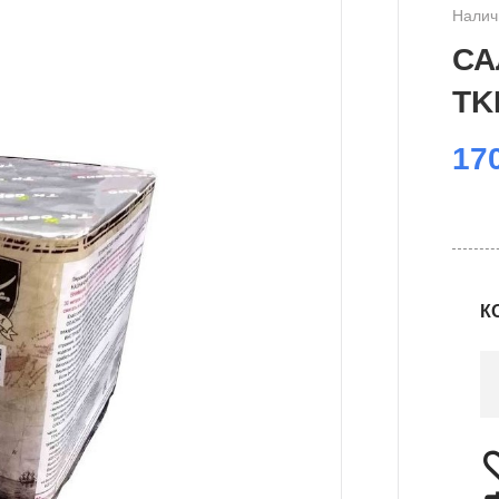
Налич
СА
TK
17
К