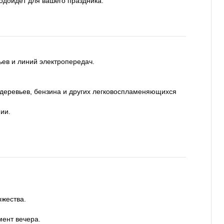
одойдет для вашего праздника.
ьев и линий электропередач.
 деревьев, бензина и других легковоспламеняющихся
ии.
ржества.
ент вечера.