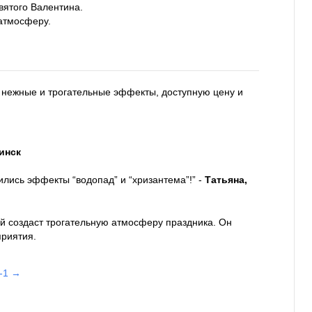
вятого Валентина.
 атмосферу.
 нежные и трогательные эффекты, доступную цену и
инск
ились эффекты “водопад” и “хризантема”!” -
Татьяна,
ый создаст трогательную атмосферу праздника. Он
приятия.
-1 →