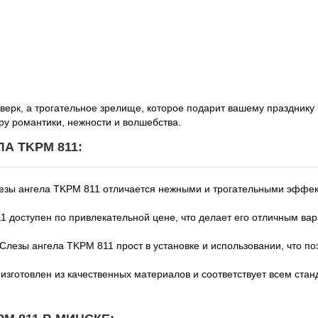
верк, а трогательное зрелище, которое подарит вашему праздник
ру романтики, нежности и волшебства.
 TKPM 811:
зы ангела TKPM 811 отличается нежными и трогательными эффек
 доступен по привлекательной цене, что делает его отличным ва
лезы ангела TKPM 811 прост в установке и использовании, что по
зготовлен из качественных материалов и соответствует всем станд