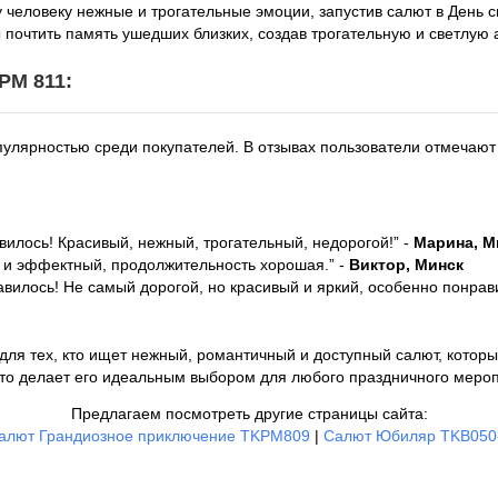
еловеку нежные и трогательные эмоции, запустив салют в День с
 почтить память ушедших близких, создав трогательную и светлую
M 811:
улярностью среди покупателей. В отзывах пользователи отмечают
вилось! Красивый, нежный, трогательный, недорогой!” -
Марина, М
й и эффектный, продолжительность хорошая.” -
Виктор, Минск
авилось! Не самый дорогой, но красивый и яркий, особенно понрав
для тех, кто ищет нежный, романтичный и доступный салют, котор
 что делает его идеальным выбором для любого праздничного меро
Предлагаем посмотреть другие страницы сайта:
алют Грандиозное приключение TKPM809
|
Салют Юбиляр TKB050