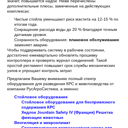
значит, повышается надой. Ниже перечислены
дополнительные плюсы, замеченные на действующих
комплексах:
Чистые стойла уменьшают риск мастита на 12-15 % по
итогам года.
Сокращение расхода воды до 20 % благодаря точным
датчикам уровня.
Сохранность оборудования:
плановое обслуживание
заменяет аварию.
Чтобы поддерживать систему в рабочем состоянии,
достаточно ежеквартально обновлять прошивку
контроллера и проверять журнал соединений. Такой
простой регламент повышает срок службы механических
узлов и упрощает контроль затрат.
Предлагаем Вашему вниманию полный спектр
оборудования для разведения КРС и животноводства от
компании РусАгроСистема, а именно:
Стойловое оборудование
Стойловое оборудование для беспривязного
содержания КРС
Хедлок Jourdain Safety IV (Франция) Решетка
фиксации животных
Вентиляция и микроклимат
Светопрозрачная ветрозащитная штора для