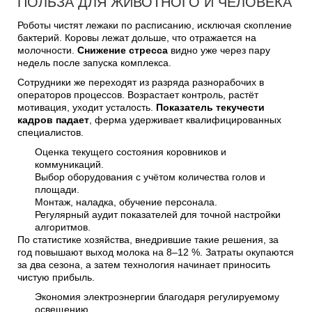
ПОЛЬЗА ДЛЯ ЖИВОТНОГО И ЧЕЛОВЕКА
Роботы чистят лежаки по расписанию, исключая скопление
бактерий. Коровы лежат дольше, что отражается на
молочности.
Снижение стресса
видно уже через пару
недель после запуска комплекса.
Сотрудники же переходят из разряда разнорабочих в
операторов процессов. Возрастает контроль, растёт
мотивация, уходит усталость.
Показатель текучести
кадров падает
, ферма удерживает квалифицированных
специалистов.
Оценка текущего состояния коровников и
коммуникаций.
Выбор оборудования с учётом количества голов и
площади.
Монтаж, наладка, обучение персонала.
Регулярный аудит показателей для точной настройки
алгоритмов.
По статистике хозяйства, внедрившие такие решения, за
год повышают выход молока на 8–12 %. Затраты окупаются
за два сезона, а затем технология начинает приносить
чистую прибыль.
Экономия электроэнергии благодаря регулируемому
освещению.