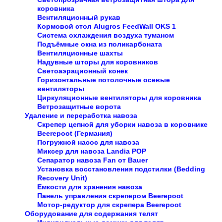
коровника
Вентиляционный рукав
Кормовой стол Alugros FeedWall OKS 1
Система охлаждения воздуха туманом
Подъёмные окна из поликарбоната
Вентиляционные шахты
Надувные шторы для коровников
Светоаэрационный конек
Горизонтальные потолочные осевые
вентиляторы
Циркуляционные вентиляторы для коровника
Ветрозащитные ворота
Удаление и переработка навоза
Скрепер цепной для уборки навоза в коровнике
Beerepoot (Германия)
Погружной насос для навоза
Миксер для навоза Landia POP
Сепаратор навоза Fan от Bauer
Установка восстановления подстилки (Bedding
Recovery Unit)
Емкости для хранения навоза
Панель управления скрепером Beerepoot
Мотор-редуктор для скрепера Beerepoot
Оборудование для содержания телят