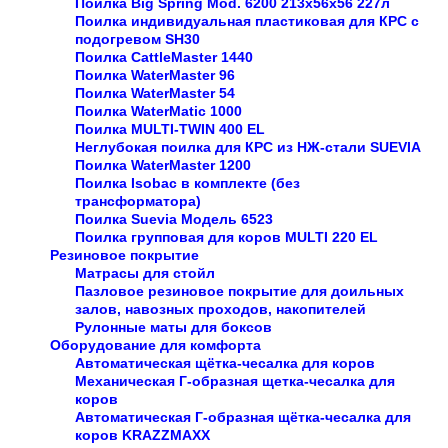
Поилка Big Spring Mod. 6200 213x56x56 227л
Поилка индивидуальная пластиковая для КРС с
подогревом SH30
Поилка CattleMaster 1440
Поилка WaterMaster 96
Поилка WaterMaster 54
Поилка WaterMatic 1000
Поилка MULTI-TWIN 400 EL
Неглубокая поилка для КРС из НЖ-стали SUEVIA
Поилка WaterMaster 1200
Поилка Isobac в комплекте (без
трансформатора)
Поилка Suevia Модель 6523
Поилка групповая для коров МULTI 220 EL
Резиновое покрытие
Матрасы для стойл
Пазловое резиновое покрытие для доильных
залов, навозных проходов, накопителей
Рулонные маты для боксов
Оборудование для комфорта
Автоматическая щётка-чесалка для коров
Механическая Г-образная щетка-чесалка для
коров
Автоматическая Г-образная щётка-чесалка для
коров KRAZZMAXX