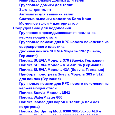
Индивидуальные домики для телят
Групповые домики для телят
Загоны для телят
Автоматы для выпойки телят
Система выпойки молозива Коло Квик
Молочное такси + пастеризатор
Оборудование для водопоения
Групповая опрокидывающаяся поилка из
нержавеющей стали
Групповые поилки для КРС нового поколения из
сверхпрочного пластика
Двойная поилка SUEVIA Модель 19R (Suevia,
Германия)
Поилка SUEVIA Модель 370 (Suevia, Германия)
Поилка SUEVIA Модель 41А-Sibiria (Германия)
Поилка SUEVIA Модель 43А (Suevia, Германия)
Приборы подогрева Suevia Модель 303 и 312
для поилок (Германия)
Групповые поилки для КРС нового поколения из
нержавеющей стали
Поилка Suevia Модель 6543
Поилка WaterMaster 600
Поилка Isobac для коров и телят (с или без
подогрева)
Поилка Big Spring Mod. 6300 366x56x56 416 л