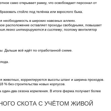
ное само открывает рамку, что освобождает персонал от
азовать стойло под телёнка или взрослого быка.
ая необходимость в широких навозных аллеях.
акое расположение оставляет проходы свободными, повышает
ия легко интегрируются в систему
, поэтому вентилятор
ы. Дальше всё идёт по отработанной схеме.
лода.
ия животных, корректируются высоты штанг и ширина проходов.
8 % без строительства новых корпусов.
а один-два сезона кормления. В итоге ферма получает более
НОГО СКОТА С УЧЁТОМ ЖИВОЙ