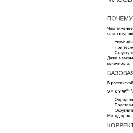
ПОЧЕМУ
Чем тяжелее 
часто окупа
Укрупнён
При тесн
Структур
Даже в закры
конечности.
БАЗОВА
В российско
0,67
S = k ? W
Определи
Подставит
Округлит
Метод прост,
КОРРЕК