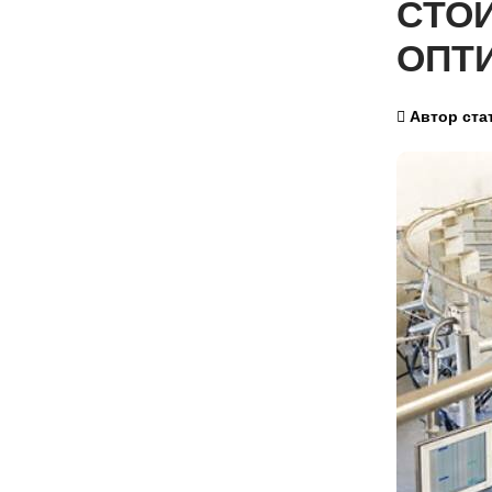
СТО
ОПТ
Автор ста