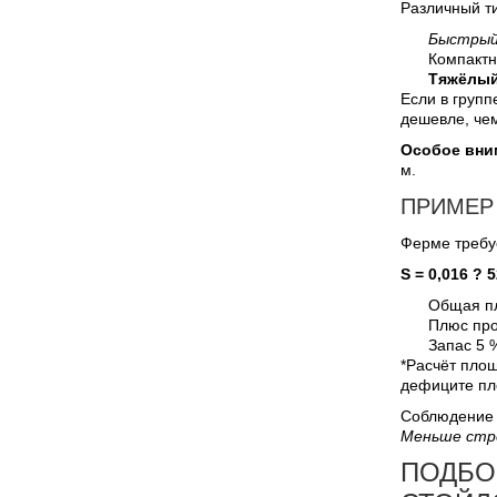
Различный ти
Быстрый
Компактн
Тяжёлый
Если в груп
дешевле, че
Особое вни
м.
ПРИМЕР
Ферме требуе
S = 0,016 ? 
Общая пл
Плюс про
Запас 5 
*Расчёт площ
дефиците пл
Соблюдение 
Меньше стре
ПОДБО