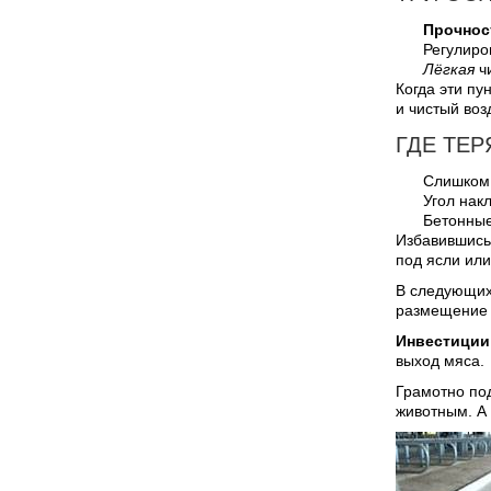
Прочнос
Регулиро
Лёгкая
чи
Когда эти пу
и чистый воз
ГДЕ ТЕ
Слишком
Угол нак
Бетонные
Избавившись
под ясли или
В следующих
размещение о
Инвестиции 
выход мяса.
Грамотно по
животным. А