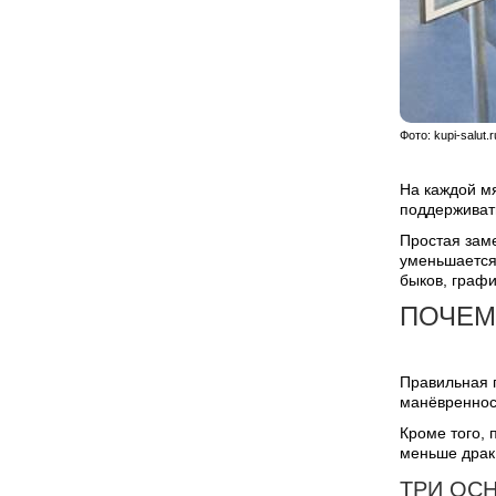
Фото: kupi-salu
На каждой мя
поддерживать
Простая заме
уменьшается 
быков, графи
ПОЧЕМ
Правильная 
манёвреннос
Кроме того, 
меньше драк 
ТРИ ОС