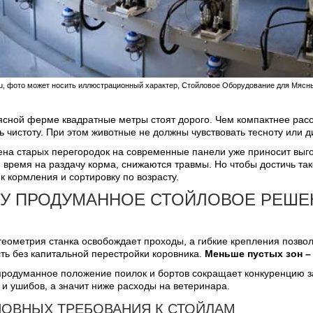
t.ru, фото может носить иллюстрационный характер, Стойловое Оборудование для Мяс
сной ферме квадратные метры стоят дорого. Чем компактнее расст
 чистоту. При этом животные не должны чувствовать тесноту или 
на старых перегородок на современные панели уже приносит выгод
время на раздачу корма, снижаются травмы. Но чтобы достичь так
к кормления и сортировку по возрасту.
У ПРОДУМАННОЕ СТОЙЛОВОЕ РЕШЕ
геометрия станка освобождает проходы, а гибкие крепления позв
ть без капитальной перестройки коровника.
Меньше пустых зон 
продуманное положение поилок и бортов сокращает конкуренцию за
и ушибов, а значит ниже расходы на ветеринара.
НОВНЫХ ТРЕБОВАНИЯ К СТОЙЛАМ