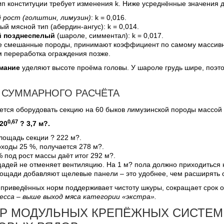
п конституции требует изменения k. Ниже усреднённые значения д
 рост (голштин, лимузин)
: k = 0,016.
ый мясной тип (абердин-ангус): k = 0,014.
 позднеспелый
(шароле, симментал): k = 0,017.
пе смешанные породы, принимают коэффициент по самому массивно
м переработка ограждения позже.
мание
уделяют высоте проёма головы. У шароле грудь шире, поэтом
 СУММАРНОГО РАСЧЁТА
тся оборудовать секцию на 60 быков лимузинской породы массой 
0,67
520
? 3,7 м?.
ощадь секции ? 222 м?.
ходы 25 %, получается 278 м?.
% под рост массы даёт итог 292 м?.
адей не отменяет вентиляцию. На 1 м? пола должно приходиться н
ощади добавляют щелевые панели – это удобнее, чем расширять с
приведённых норм поддерживает чистоту шкуры, сокращает срок о
сса – выше выход мяса категории «экстра».
Р МОДУЛЬНЫХ КРЕПЁЖНЫХ СИСТЕМ