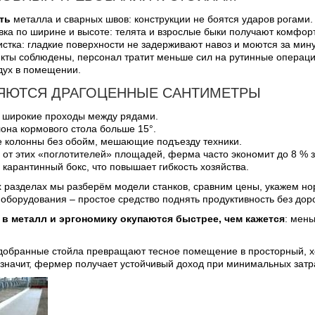
ть
металла и сварных швов: конструкции не боятся ударов рогами.
вка по ширине и высоте: телята и взрослые быки получают комфор
стка: гладкие поверхности не задерживают навоз и моются за мину
нкты соблюдены, персонал тратит меньше сил на рутинные операци
дух в помещении.
РЯЮТСЯ ДРАГОЦЕННЫЕ САНТИМЕТРЫ
 широкие проходы между рядами.
лона кормового стола больше 15°.
 колонны без обойм, мешающие подъезду техники.
 от этих «поглотителей» площадей, ферма часто экономит до 8 % 
 карантинный бокс, что повышает гибкость хозяйства.
 разделах мы разберём модели станков, сравним цены, укажем нор
борудования – простое средство поднять продуктивность без доро
в металл и эргономику окупаются быстрее, чем кажется
: мен
добранные стойла превращают тесное помещение в просторный, х
 значит, фермер получает устойчивый доход при минимальных затр