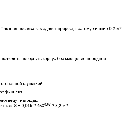
. Плотная посадка замедляет прирост, поэтому лишние 0,2 м?
о позволять повернуть корпус без смещения передней
 степенной функцией:
коэффициент.
ния ведут натощак.
0,67
т так: S = 0,015 ? 450
? 3,2 м?.