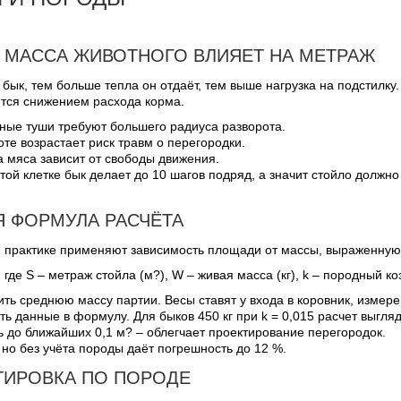
 МАССА ЖИВОТНОГО ВЛИЯЕТ НА МЕТРАЖ
бык, тем больше тепла он отдаёт, тем выше нагрузка на подстилку
ются снижением расхода корма.
ные туши требуют большего радиуса разворота.
оте возрастает риск травм о перегородки.
а мяса зависит от свободы движения.
той клетке бык делает до 10 шагов подряд, а значит стойло должн
Я ФОРМУЛА РАСЧЁТА
й практике применяют зависимость площади от массы, выраженную
, где S – метраж стойла (м?), W – живая масса (кг), k – породный 
ть среднюю массу партии. Весы ставят у входа в коровник, измере
ь данные в формулу. Для быков 450 кг при k = 0,015 расчет выгляди
ь до ближайших 0,1 м? – облегчает проектирование перегородок.
 но без учёта породы даёт погрешность до 12 %.
ТИРОВКА ПО ПОРОДЕ