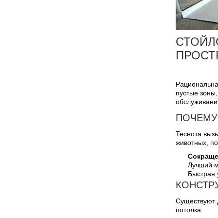
СТОЙЛ
ПРОСТ
Рациональна
пустые зоны
обслуживани
ПОЧЕМУ
Теснота вызы
животных, п
Сокраще
Лучший м
Быстрая 
КОНСТР
Существуют 
потолка.