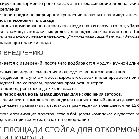
ирующие кормовые решётки заменяют классические желоба. Живот
крепления.
 перегородки на шарнирном креплении позволяют за минуты преобр
ость экономит площадь
.
пол из армированного пластика отводит навоз сразу в канал, убир
оит упомянуть потолочные рельсы для подвесных вентиляторов. Т
ха и заметно снижает влажность.
Дополнительные датчики движен
олько при наличии стада.
О ВНЕДРЕНИЮ
инается с измерений, после чего подбираются модули нужной длин
очных размеров помещения и определение потока животных.
орудования с учётом массы взрослых особей и планируемого прип
одулей по секторам, проверка прочности анкеров.
а поилок, решёток и датчиков высоты.
е персонала новым маршрутам
для исключения заторов.
 сдачи всего комплекса проводится окончательный анализ движен
 снижает травматизм, а плотность размещения повышается на 12-1
кая оптимизация пространства в бойцовом комплексе окупается з
д мяса при тех же затратах на содержание.
Т ПЛОЩАДИ СТОЙЛА ДЛЯ ОТКОРМОЧ
 И ПОРОДЫ