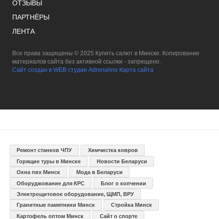
ОТЗЫВЫ
ПАРТНЁРЫ
ЛЕНТА
Все права защищены © 2025 Купить салют в Минске. Копирование
материалов сайта без активной ссылки - запрещено.
Сайт создан в WEB студии Adrenaline
Карта сайта
Ремонт станков ЧПУ
Химчистка ковров
Горящие туры в Минске
Новости Беларуси
Окна пвх Минск
Мода в Беларуси
Оборуджование для КРС
Блог о копчении
Электрощитовое оборудование, ЩМП, ВРУ
Гранитные памятники Минск
Стройка Минск
Картофель оптом Минск
Сайт о спорте