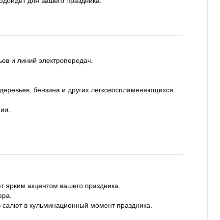
одойдет для вашего праздника.
ьев и линий электропередач.
 деревьев, бензина и других легковоспламеняющихся
ии.
ет ярким акцентом вашего праздника.
ера.
 салют в кульминационный момент праздника.