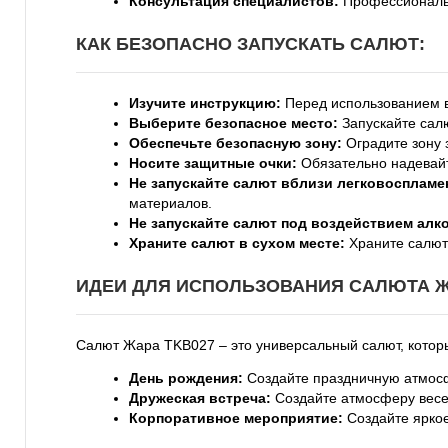
Консультация специалистов:
Профессиональн
КАК БЕЗОПАСНО ЗАПУСКАТЬ САЛЮТ:
Изучите инструкцию:
Перед использованием в
Выберите безопасное место:
Запускайте салю
Обеспечьте безопасную зону:
Оградите зону 
Носите защитные очки:
Обязательно надевайт
Не запускайте салют вблизи легковосплам
материалов.
Не запускайте салют под воздействием алк
Храните салют в сухом месте:
Храните салют 
ИДЕИ ДЛЯ ИСПОЛЬЗОВАНИЯ САЛЮТА Ж
Салют Жара TKB027 – это универсальный салют, котор
День рождения:
Создайте праздничную атмосфе
Дружеская встреча:
Создайте атмосферу весел
Корпоративное мероприятие:
Создайте яркое