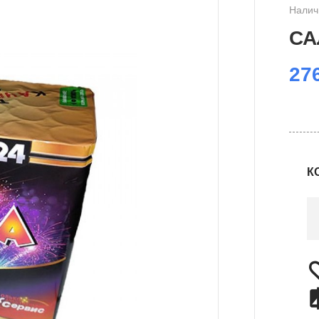
Налич
СА
27
К