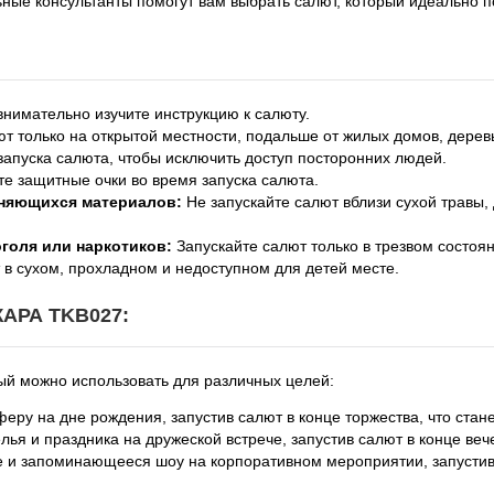
ые консультанты помогут вам выбрать салют, который идеально п
нимательно изучите инструкцию к салюту.
т только на открытой местности, подальше от жилых домов, дерев
запуска салюта, чтобы исключить доступ посторонних людей.
е защитные очки во время запуска салюта.
еняющихся материалов:
Не запускайте салют вблизи сухой травы,
оголя или наркотиков:
Запускайте салют только в трезвом состоян
в сухом, прохладном и недоступном для детей месте.
АРА TKB027:
ый можно использовать для различных целей:
ру на дне рождения, запустив салют в конце торжества, что стан
ья и праздника на дружеской встрече, запустив салют в конце веч
 и запоминающееся шоу на корпоративном мероприятии, запустив