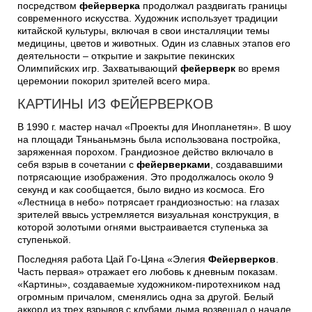
посредством
фейерверка
продолжал раздвигать границы
современного искусства. Художник использует традиции
китайской культуры, включая в свои инсталляции темы
медицины, цветов и животных. Один из славных этапов его
деятельности – открытие и закрытие пекинских
Олимпийских игр. Захватывающий
фейерверк
во время
церемонии покорил зрителей всего мира.
КАРТИНЫ ИЗ ФЕЙЕРВЕРКОВ
В 1990 г. мастер начал «Проекты для Инопланетян». В шоу
на площади Тяньаньмэнь была использована постройка,
заряженная порохом. Грандиозное действо включало в
себя взрыв в сочетании с
фейерверками
, создававшими
потрясающие изображения. Это продолжалось около 9
секунд и как сообщается, было видно из космоса. Его
«Лестница в небо» потрясает грандиозностью: на глазах
зрителей ввысь устремляется визуальная конструкция, в
которой золотыми огнями выстраивается ступенька за
ступенькой.
Последняя работа Цай Го-Цяна «Элегия
Фейерверков
.
Часть первая» отражает его любовь к дневным показам.
«Картины», создаваемые художником-пиротехником над
огромным причалом, сменялись одна за другой. Белый
аккорд из трех взрывов с клубами дыма возвещал о начале